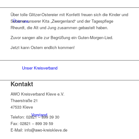
Über tolle Glitzer-Ostereier mit Konfetti freuen sich die Kinder und
Über uns
Senioren unserer Kita „Zwergenland“ und der Tagespflege
Rheurdt, die Alt und Jung zusammen gebastelt haben.
Zuvor sangen alle zur Begrüßung ein Guten-Morgen-Lied.
Jetzt kann Ostern endlich kommen!
Unser Kreisverband
Kontakt
AWO Kreisverband Kleve e.V.
Thaerstraße 21
47533 Kleve
Vorstand
Telefon: 02821 – 899 39 30
Fax: 02821 – 899 39 59
E-Mail: info@awo-kreiskleve.de