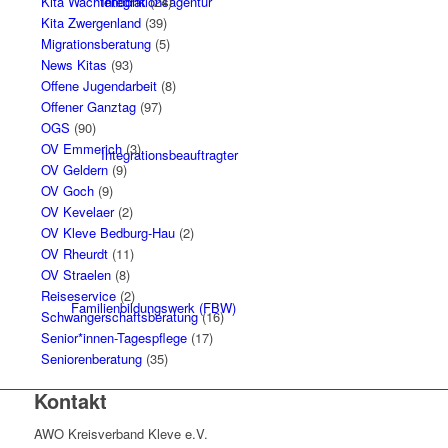
Integrationsagentur
Kita Wachtendonk
(24)
Kita Zwergenland
(39)
Migrationsberatung
(5)
News Kitas
(93)
Offene Jugendarbeit
(8)
Offener Ganztag
(97)
OGS
(90)
OV Emmerich
(3)
Integrationsbeauftragter
OV Geldern
(9)
OV Goch
(9)
OV Kevelaer
(2)
OV Kleve Bedburg-Hau
(2)
OV Rheurdt
(11)
OV Straelen
(8)
Reiseservice
(2)
Familienbildungswerk (FBW)
Schwangerschaftsberatung
(16)
Senior*innen-Tagespflege
(17)
Seniorenberatung
(35)
Kontakt
AWO Kreisverband Kleve e.V.