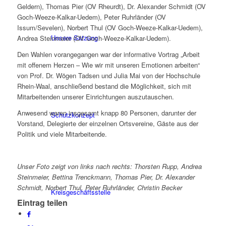
Geldern), Thomas Pier (OV Rheurdt), Dr. Alexander Schmidt (OV
Goch-Weeze-Kalkar-Uedem), Peter Ruhrländer (OV
Issum/Sevelen), Norbert Thul (OV Goch-Weeze-Kalkar-Uedem),
Unsere Satzung
Andrea Steinmeier (OV Goch-Weeze-Kalkar-Uedem).
Den Wahlen vorangegangen war der informative Vortrag „Arbeit
mit offenem Herzen – Wie wir mit unseren Emotionen arbeiten“
von Prof. Dr. Wögen Tadsen und Julia Mai von der Hochschule
Rhein-Waal, anschließend bestand die Möglichkeit, sich mit
Mitarbeitenden unserer Einrichtungen auszutauschen.
Anwesend waren insgesamt knapp 80 Personen, darunter der
Schutzkonzept
Vorstand, Delegierte der einzelnen Ortsvereine, Gäste aus der
Politik und viele Mitarbeitende.
Unser Foto zeigt von links nach rechts: Thorsten Rupp, Andrea
Steinmeier, Bettina Trenckmann, Thomas Pier, Dr. Alexander
Schmidt, Norbert Thul, Peter Ruhrländer, Christin Becker
Kreisgeschäftsstelle
Eintrag teilen