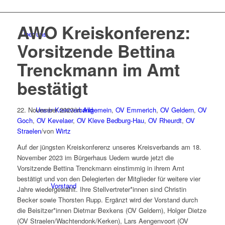
AWO Kreiskonferenz:
Über uns
Vorsitzende Bettina
Trenckmann im Amt
bestätigt
22. November 2023
Unser Kreisverband
/
in
Allgemein
,
OV Emmerich
,
OV Geldern
,
OV
Goch
,
OV Kevelaer
,
OV Kleve Bedburg-Hau
,
OV Rheurdt
,
OV
Straelen
/
von
Wirtz
Auf der jüngsten Kreiskonferenz unseres Kreisverbands am 18.
November 2023 im Bürgerhaus Uedem wurde jetzt die
Vorsitzende Bettina Trenckmann einstimmig in ihrem Amt
bestätigt und von den Delegierten der Mitglieder für weitere vier
Vorstand
Jahre wiedergewählt. Ihre Stellvertreter*innen sind Christin
Becker sowie Thorsten Rupp. Ergänzt wird der Vorstand durch
die Beisitzer*innen Dietmar Bexkens (OV Geldern), Holger Dietze
(OV Straelen/Wachtendonk/Kerken), Lars Aengenvoort (OV