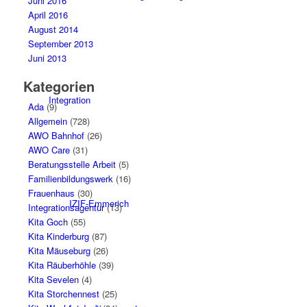
Juni 2016
April 2016
August 2014
September 2013
Juni 2013
Kategorien
Integration
Ada
(9)
Allgemein
(728)
AWO Bahnhof
(26)
AWO Care
(31)
Beratungsstelle Arbeit
(5)
Familienbildungswerk
(16)
Frauenhaus
(30)
IZIF-Emmerich
Integrationsagentur
(13)
Kita Goch
(55)
Kita Kinderburg
(87)
Kita Mäuseburg
(26)
Kita Räuberhöhle
(39)
Kita Sevelen
(4)
Kita Storchennest
(25)