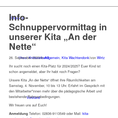
Info-
Über uns
Schnuppervormittag in
unserer Kita „An der
Nette“
26. September 2023
Unser Kreisverband
/
in
Allgemein
,
Kita Wachtendonk
/
von
Wirtz
Ihr sucht noch einen Kita-Platz für 2024/2025? Euer Kind ist
schon angemeldet, aber Ihr habt noch Fragen?
Unsere Kita „An der Nette“ öffnet ihre Räumlichkeiten am
Samstag, 4. November, 10 bis 13 Uhr. Erfahrt im Gespräch mit
den Mitarbeiter*innen mehr über die pädagogische Arbeit und
bestehende Rahmenbedingungen.
Vorstand
Wir freuen uns auf Euch!
Anmeldung
Telefon: 02836-9113549 oder Mail:
kita-