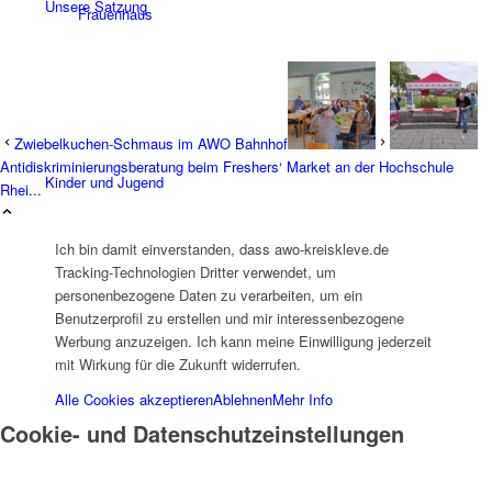
Unsere Satzung
Frauenhaus
Zwiebelkuchen-Schmaus im AWO Bahnhof
Antidiskriminierungsberatung beim Freshers‘ Market an der Hochschule
Kinder und Jugend
Rhei...
Ich bin damit einverstanden, dass awo-kreiskleve.de
Tracking-Technologien Dritter verwendet, um
personenbezogene Daten zu verarbeiten, um ein
Benutzerprofil zu erstellen und mir interessenbezogene
Werbung anzuzeigen. Ich kann meine Einwilligung jederzeit
Ambulante Hilfen zur Erziehung
mit Wirkung für die Zukunft widerrufen.
Alle Cookies akzeptieren
Ablehnen
Mehr Info
Cookie- und Datenschutzeinstellungen