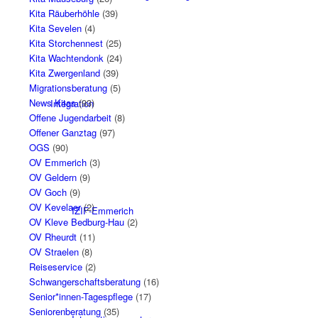
Kita Räuberhöhle
(39)
Kita Sevelen
(4)
Kita Storchennest
(25)
Kita Wachtendonk
(24)
Kita Zwergenland
(39)
Migrationsberatung
(5)
News Kitas
(93)
Integration
Offene Jugendarbeit
(8)
Offener Ganztag
(97)
OGS
(90)
OV Emmerich
(3)
OV Geldern
(9)
OV Goch
(9)
OV Kevelaer
(2)
IZIF-Emmerich
OV Kleve Bedburg-Hau
(2)
OV Rheurdt
(11)
OV Straelen
(8)
Reiseservice
(2)
Schwangerschaftsberatung
(16)
Senior*innen-Tagespflege
(17)
Seniorenberatung
(35)