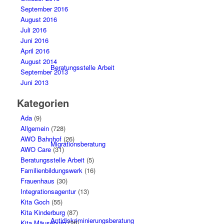
September 2016
August 2016
Juli 2016
Juni 2016
April 2016
August 2014
Beratungsstelle Arbeit
September 2013
Juni 2013
Kategorien
Ada
(9)
Allgemein
(728)
AWO Bahnhof
(26)
Migrationsberatung
AWO Care
(31)
Beratungsstelle Arbeit
(5)
Familienbildungswerk
(16)
Frauenhaus
(30)
Integrationsagentur
(13)
Kita Goch
(55)
Kita Kinderburg
(87)
Antidiskriminierungsberatung
Kita Mäuseburg
(26)