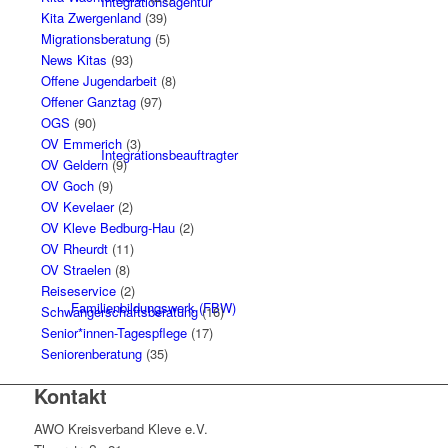
Integrationsagentur
Kita Zwergenland
(39)
Migrationsberatung
(5)
News Kitas
(93)
Offene Jugendarbeit
(8)
Offener Ganztag
(97)
OGS
(90)
OV Emmerich
(3)
Integrationsbeauftragter
OV Geldern
(9)
OV Goch
(9)
OV Kevelaer
(2)
OV Kleve Bedburg-Hau
(2)
OV Rheurdt
(11)
OV Straelen
(8)
Reiseservice
(2)
Familienbildungswerk (FBW)
Schwangerschaftsberatung
(16)
Senior*innen-Tagespflege
(17)
Seniorenberatung
(35)
Kontakt
AWO Kreisverband Kleve e.V.