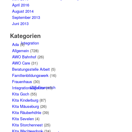
April 2016
August 2014
September 2013
Juni 2013
Kategorien
Integration
Ada
(9)
Allgemein
(728)
AWO Bahnhof
(26)
AWO Care
(31)
Beratungsstelle Arbeit
(5)
Familienbildungswerk
(16)
Frauenhaus
(30)
IZIF-Emmerich
Integrationsagentur
(13)
Kita Goch
(55)
Kita Kinderburg
(87)
Kita Mäuseburg
(26)
Kita Räuberhöhle
(39)
Kita Sevelen
(4)
Kita Storchennest
(25)
Kita Wachtendonk
(24)