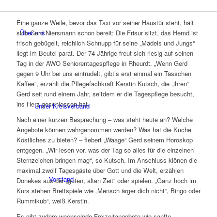
Eine ganze Weile, bevor das Taxi vor seiner Haustür steht, hält
Über uns
sich Gerd Niersmann schon bereit: Die Frisur sitzt, das Hemd ist
frisch gebügelt, reichlich Schnupp für seine „Mädels und Jungs“
liegt im Beutel parat. Der 74-Jährige freut sich riesig auf seinen
Tag in der AWO Seniorentagespflege in Rheurdt. „Wenn Gerd
gegen 9 Uhr bei uns eintrudelt, gibt’s erst einmal ein Tässchen
Kaffee“, erzählt die Pflegefachkraft Kerstin Kutsch, die „ihren“
Gerd seit rund einem Jahr, seitdem er die Tagespflege besucht,
ins Herz geschlossen hat.
Unser Kreisverband
Nach einer kurzen Besprechung – was steht heute an? Welche
Angebote können wahrgenommen werden? Was hat die Küche
Köstliches zu bieten? – fiebert „Waage“ Gerd seinem Horoskop
entgegen. „Wir lesen vor, was der Tag so alles für die einzelnen
Sternzeichen bringen mag“, so Kutsch. Im Anschluss klönen die
maximal zwölf Tagesgäste über Gott und die Welt, erzählen
Vorstand
Dönekes aus der „guten, alten Zeit“ oder spielen. „Ganz hoch im
Kurs stehen Brettspiele wie „Mensch ärger dich nicht“, Bingo oder
Rummikub“, weiß Kerstin.
Es gibt zudem wechselnde Freizeitangebote wie sanfte