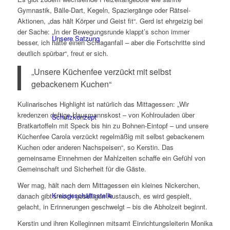
Gymnastik, Bälle-Dart, Kegeln, Spaziergänge oder Rätsel-
Aktionen, „das hält Körper und Geist fit“. Gerd ist ehrgeizig bei
der Sache: „In der Bewegungsrunde klappt’s schon immer
Unsere Satzung
besser, ich hatte einen Schlaganfall – aber die Fortschritte sind
deutlich spürbar“, freut er sich.
„Unsere Küchenfee verzückt mit selbst
gebackenem Kuchen“
Kulinarisches Highlight ist natürlich das Mittagessen: „Wir
kredenzen deftige Hausmannskost – von Kohlrouladen über
Schutzkonzept
Bratkartoffeln mit Speck bis hin zu Bohnen-Eintopf – und unsere
Küchenfee Carola verzückt regelmäßig mit selbst gebackenem
Kuchen oder anderen Nachspeisen“, so Kerstin. Das
gemeinsame Einnehmen der Mahlzeiten schaffe ein Gefühl von
Gemeinschaft und Sicherheit für die Gäste.
Wer mag, hält nach dem Mittagessen ein kleines Nickerchen,
Kreisgeschäftsstelle
danach gibt‘s noch geselligen Austausch, es wird gespielt,
gelacht, in Erinnerungen geschwelgt – bis die Abholzeit beginnt.
Kerstin und ihren Kolleginnen mitsamt Einrichtungsleiterin Monika