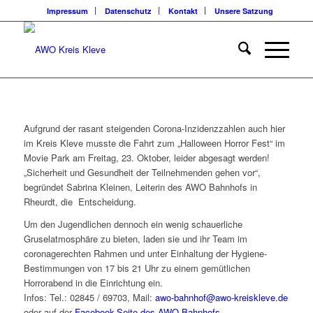
Impressum
Datenschutz
Kontakt
Unsere Satzung
Aufgrund der rasant steigenden Corona-Inzidenzzahlen auch hier
im Kreis Kleve musste die Fahrt zum „Halloween Horror Fest“ im
Movie Park am Freitag, 23. Oktober, leider abgesagt werden!
„Sicherheit und Gesundheit der Teilnehmenden gehen vor“,
begründet Sabrina Kleinen, Leiterin des AWO Bahnhofs in
Rheurdt, die Entscheidung.
Um den Jugendlichen dennoch ein wenig schauerliche
Gruselatmosphäre zu bieten, laden sie und ihr Team im
coronagerechten Rahmen und unter Einhaltung der Hygiene-
Bestimmungen von 17 bis 21 Uhr zu einem gemütlichen
Horrorabend in die Einrichtung ein.
Infos: Tel.: 02845 / 69703, Mail:
awo-bahnhof@awo-kreiskleve.de
oder auf der
Facebook-Seite des AWO Bahnhofs
.