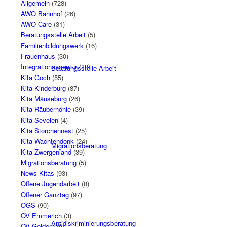
Allgemein
(728)
AWO Bahnhof
(26)
AWO Care
(31)
Beratungsstelle Arbeit
(5)
Familienbildungswerk
(16)
Frauenhaus
(30)
Integrationsagentur
(13)
Beratungsstelle Arbeit
Kita Goch
(55)
Kita Kinderburg
(87)
Kita Mäuseburg
(26)
Kita Räuberhöhle
(39)
Kita Sevelen
(4)
Kita Storchennest
(25)
Kita Wachtendonk
(24)
Migrationsberatung
Kita Zwergenland
(39)
Migrationsberatung
(5)
News Kitas
(93)
Offene Jugendarbeit
(8)
Offener Ganztag
(97)
OGS
(90)
OV Emmerich
(3)
Antidiskriminierungsberatung
OV Geldern
(9)