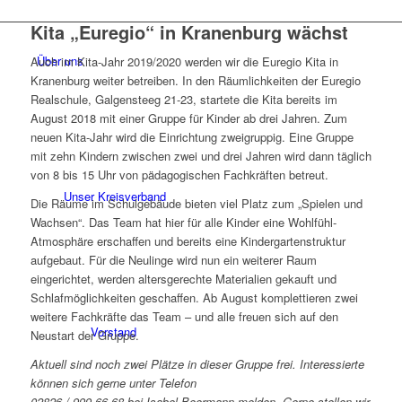
Kita „Euregio“ in Kranenburg wächst
Über uns
Auch im Kita-Jahr 2019/2020 werden wir die Euregio Kita in
Kranenburg weiter betreiben. In den Räumlichkeiten der Euregio
Realschule, Galgensteeg 21-23, startete die Kita bereits im
August 2018 mit einer Gruppe für Kinder ab drei Jahren. Zum
neuen Kita-Jahr wird die Einrichtung zweigruppig. Eine Gruppe
mit zehn Kindern zwischen zwei und drei Jahren wird dann täglich
von 8 bis 15 Uhr von pädagogischen Fachkräften betreut.
Unser Kreisverband
Die Räume im Schulgebäude bieten viel Platz zum „Spielen und
Wachsen“. Das Team hat hier für alle Kinder eine Wohlfühl-
Atmosphäre erschaffen und bereits eine Kindergartenstruktur
aufgebaut. Für die Neulinge wird nun ein weiterer Raum
eingerichtet, werden altersgerechte Materialien gekauft und
Schlafmöglichkeiten geschaffen. Ab August komplettieren zwei
weitere Fachkräfte das Team – und alle freuen sich auf den
Vorstand
Neustart der Gruppe.
Aktuell sind noch zwei Plätze in dieser Gruppe frei. Interessierte
können sich gerne unter Telefon
02826 / 999 66 68 bei Isabel Beermann melden. Gerne stellen wir