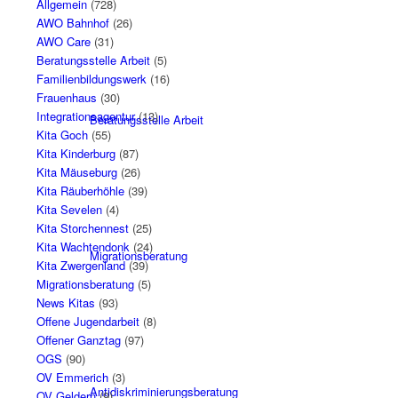
Allgemein
(728)
AWO Bahnhof
(26)
AWO Care
(31)
Beratungsstelle Arbeit
(5)
Familienbildungswerk
(16)
Frauenhaus
(30)
Integrationsagentur
(13)
Beratungsstelle Arbeit
Kita Goch
(55)
Kita Kinderburg
(87)
Kita Mäuseburg
(26)
Kita Räuberhöhle
(39)
Kita Sevelen
(4)
Kita Storchennest
(25)
Kita Wachtendonk
(24)
Migrationsberatung
Kita Zwergenland
(39)
Migrationsberatung
(5)
News Kitas
(93)
Offene Jugendarbeit
(8)
Offener Ganztag
(97)
OGS
(90)
OV Emmerich
(3)
Antidiskriminierungsberatung
OV Geldern
(9)