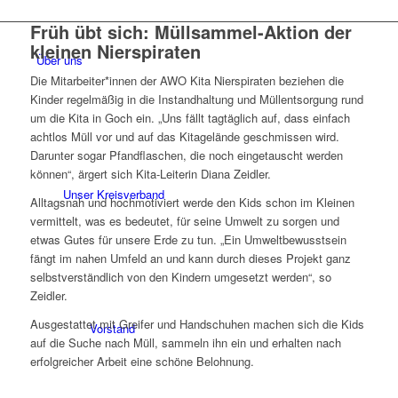
Früh übt sich: Müllsammel-Aktion der
kleinen Nierspiraten
Über uns
Die Mitarbeiter*innen der AWO Kita Nierspiraten beziehen die
Kinder regelmäßig in die Instandhaltung und Müllentsorgung rund
um die Kita in Goch ein. „Uns fällt tagtäglich auf, dass einfach
achtlos Müll vor und auf das Kitagelände geschmissen wird.
Darunter sogar Pfandflaschen, die noch eingetauscht werden
können“, ärgert sich Kita-Leiterin Diana Zeidler.
Unser Kreisverband
Alltagsnah und hochmotiviert werde den Kids schon im Kleinen
vermittelt, was es bedeutet, für seine Umwelt zu sorgen und
etwas Gutes für unsere Erde zu tun. „Ein Umweltbewusstsein
fängt im nahen Umfeld an und kann durch dieses Projekt ganz
selbstverständlich von den Kindern umgesetzt werden“, so
Zeidler.
Ausgestattet mit Greifer und Handschuhen machen sich die Kids
Vorstand
auf die Suche nach Müll, sammeln ihn ein und erhalten nach
erfolgreicher Arbeit eine schöne Belohnung.