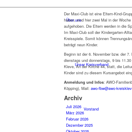
Der Maxi-Club ist eine Eltern-Kind-Grup
Über uns
haben, sind hier zwei Mal in der Woche
aufgehoben. Die Eltern werden in die S
Im Maxi-Club soll der Kindergarten-Allta
Kreisspiele. Somit können Trennungsän
beträgt neun Kinder.
Beginn ist der 6. November bzw. der 7
dienstags und donnerstags, 9 bis 11.30 
Unser Kreisverband
Kleve, An der Kirche 44, statt, die Lei
Kinder sind zu diesem Kursangebot ein
Anmeldung und Infos
: AWO-Familienb
Köpping), Mail:
awo-fbw@awo-kreisklev
Archiv
Juli 2026
Vorstand
März 2026
Februar 2026
Dezember 2025
Oktober 2025