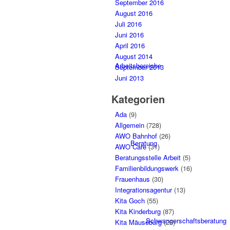
September 2016
August 2016
Juli 2016
Juni 2016
April 2016
August 2014
Arbeitsbereiche
September 2013
Juni 2013
Kategorien
Ada
(9)
Allgemein
(728)
AWO Bahnhof
(26)
Beratung
AWO Care
(31)
Beratungsstelle Arbeit
(5)
Familienbildungswerk
(16)
Frauenhaus
(30)
Integrationsagentur
(13)
Kita Goch
(55)
Kita Kinderburg
(87)
Schwangerschaftsberatung
Kita Mäuseburg
(26)