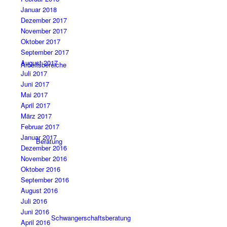
Januar 2018
Dezember 2017
November 2017
Oktober 2017
September 2017
August 2017
Arbeitsbereiche
Juli 2017
Juni 2017
Mai 2017
April 2017
März 2017
Februar 2017
Januar 2017
Beratung
Dezember 2016
November 2016
Oktober 2016
September 2016
August 2016
Juli 2016
Juni 2016
Schwangerschaftsberatung
April 2016