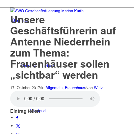
Unsere
Über uns
Geschäftsführerin auf
Antenne Niederrhein
zum Thema:
Frauenhäuser sollen
Unser Kreisverband
„sichtbar“ werden
17. Oktober 2017
/
in
Allgemein
,
Frauenhaus
/
von
Wirtz
Eintrag teilen
Vorstand