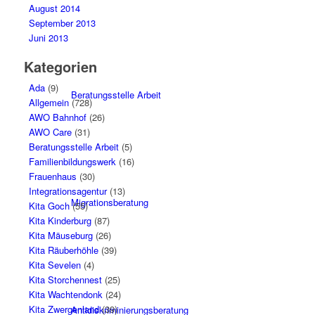
August 2014
September 2013
Juni 2013
Kategorien
Ada
(9)
Beratungsstelle Arbeit
Allgemein
(728)
AWO Bahnhof
(26)
AWO Care
(31)
Beratungsstelle Arbeit
(5)
Familienbildungswerk
(16)
Frauenhaus
(30)
Integrationsagentur
(13)
Migrationsberatung
Kita Goch
(55)
Kita Kinderburg
(87)
Kita Mäuseburg
(26)
Kita Räuberhöhle
(39)
Kita Sevelen
(4)
Kita Storchennest
(25)
Kita Wachtendonk
(24)
Kita Zwergenland
(39)
Antidiskriminierungsberatung