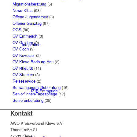
Migrationsberatung
(5)
News Kitas
(93)
Offene Jugendarbeit
(8)
Offener Ganztag
(97)
OGS
(90)
OV Emmerich
(3)
OV Geldern
(9)
Integration
OV Goch
(9)
OV Kevelaer
(2)
OV Kleve Bedburg-Hau
(2)
OV Rheurdt
(11)
OV Straelen
(8)
Reiseservice
(2)
Schwangerschaftsberatung
(16)
IZIF-Emmerich
Senior*innen-Tagespflege
(17)
Seniorenberatung
(35)
Kontakt
AWO Kreisverband Kleve e.V.
Thaerstraße 21
47533 Kleve