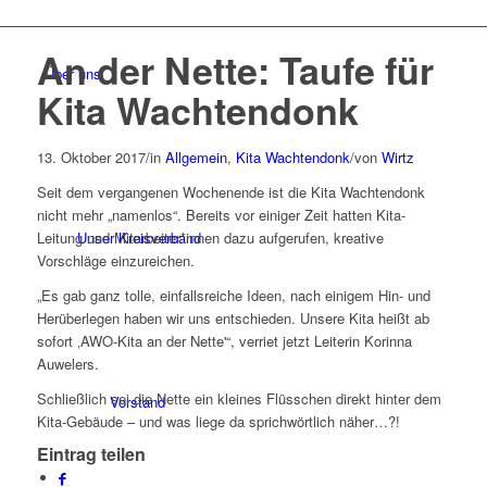
An der Nette: Taufe für
Über uns
Kita Wachtendonk
13. Oktober 2017
/
in
Allgemein
,
Kita Wachtendonk
/
von
Wirtz
Seit dem vergangenen Wochenende ist die Kita Wachtendonk
nicht mehr „namenlos“. Bereits vor einiger Zeit hatten Kita-
Unser Kreisverband
Leitung und Mitarbeiter*innen dazu aufgerufen, kreative
Vorschläge einzureichen.
„Es gab ganz tolle, einfallsreiche Ideen, nach einigem Hin- und
Herüberlegen haben wir uns entschieden. Unsere Kita heißt ab
sofort ‚AWO-Kita an der Nette'“, verriet jetzt Leiterin Korinna
Auwelers.
Schließlich sei die Nette ein kleines Flüsschen direkt hinter dem
Vorstand
Kita-Gebäude – und was liege da sprichwörtlich näher…?!
Eintrag teilen