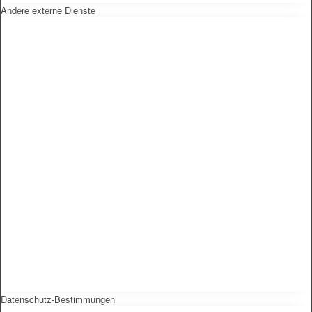
Andere externe Dienste
EFUS jetzt auch mobil: Der Bus tourt durch den Kreis
– die Termine
Kinderschutz
Datenschutz-Bestimmungen