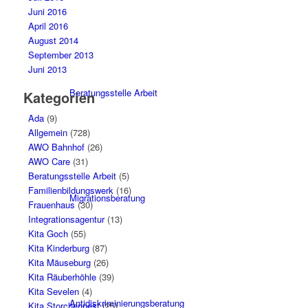
Juni 2016
April 2016
August 2014
September 2013
Juni 2013
Beratungsstelle Arbeit
Kategorien
Ada
(9)
Allgemein
(728)
AWO Bahnhof
(26)
AWO Care
(31)
Beratungsstelle Arbeit
(5)
Familienbildungswerk
(16)
Migrationsberatung
Frauenhaus
(30)
Integrationsagentur
(13)
Kita Goch
(55)
Kita Kinderburg
(87)
Kita Mäuseburg
(26)
Kita Räuberhöhle
(39)
Kita Sevelen
(4)
Antidiskriminierungsberatung
Kita Storchennest
(25)