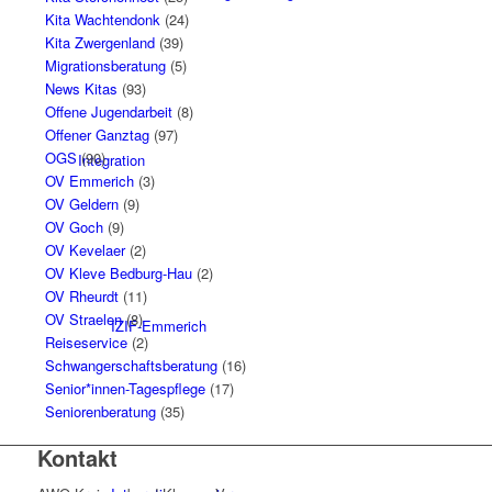
Kita Wachtendonk
(24)
Kita Zwergenland
(39)
Migrationsberatung
(5)
News Kitas
(93)
Offene Jugendarbeit
(8)
Offener Ganztag
(97)
OGS
(90)
Integration
OV Emmerich
(3)
OV Geldern
(9)
OV Goch
(9)
OV Kevelaer
(2)
OV Kleve Bedburg-Hau
(2)
OV Rheurdt
(11)
OV Straelen
(8)
IZIF-Emmerich
Reiseservice
(2)
Schwangerschaftsberatung
(16)
Senior*innen-Tagespflege
(17)
Seniorenberatung
(35)
Kontakt