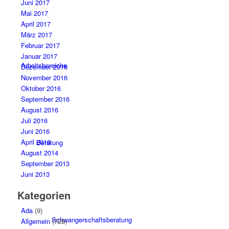
Juni 2017
Mai 2017
April 2017
März 2017
Februar 2017
Januar 2017
Arbeitsbereiche
Dezember 2016
November 2016
Oktober 2016
September 2016
August 2016
Juli 2016
Juni 2016
April 2016
Beratung
August 2014
September 2013
Juni 2013
Kategorien
Ada
(9)
Schwangerschaftsberatung
Allgemein
(728)