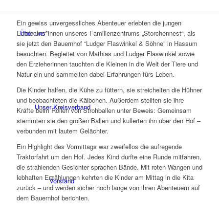
Ein gewiss unvergessliches Abenteuer erlebten die jungen
Über uns
Entdecker*innen unseres Familienzentrums „Storchennest“, als
sie jetzt den Bauernhof “Ludger Flaswinkel & Söhne” in Hassum
besuchten. Begleitet von Mathias und Ludger Flaswinkel sowie
den Erzieherinnen tauchten die Kleinen in die Welt der Tiere und
Natur ein und sammelten dabei Erfahrungen fürs Leben.
Die Kinder halfen, die Kühe zu füttern, sie streichelten die Hühner
und beobachteten die Kälbchen. Außerdem stellten sie ihre
Unser Kreisverband
Kräfte beim Rollen von Strohballen unter Beweis: Gemeinsam
stemmten sie den großen Ballen und kullerten ihn über den Hof –
verbunden mit lautem Gelächter.
Ein Highlight des Vormittags war zweifellos die aufregende
Traktorfahrt um den Hof. Jedes Kind durfte eine Runde mitfahren,
die strahlenden Gesichter sprachen Bände. Mit roten Wangen und
lebhaften Erzählungen kehrten die Kinder am Mittag in die Kita
Vorstand
zurück – und werden sicher noch lange von ihren Abenteuern auf
dem Bauernhof berichten.