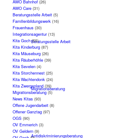
AWO Bahnhof
(26)
AWO Care
(31)
Beratungsstelle Arbeit
(5)
Familienbildungswerk
(16)
Frauenhaus
(30)
Integrationsagentur
(13)
Kita Goch
(55)
Beratungsstelle Arbeit
Kita Kinderburg
(87)
Kita Mäuseburg
(26)
Kita Räuberhöhle
(39)
Kita Sevelen
(4)
Kita Storchennest
(25)
Kita Wachtendonk
(24)
Kita Zwergenland
(39)
Migrationsberatung
Migrationsberatung
(5)
News Kitas
(93)
Offene Jugendarbeit
(8)
Offener Ganztag
(97)
OGS
(90)
OV Emmerich
(3)
OV Geldern
(9)
Antidiskriminierungsberatung
OV Goch
(9)