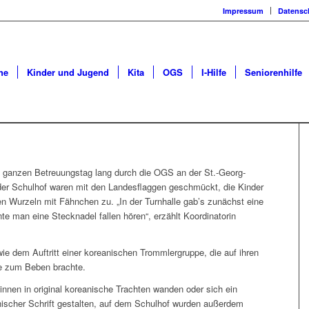
Impressum
Datensc
he
Kinder und Jugend
Kita
OGS
I-Hilfe
Seniorenhilfe
n ganzen Betreuungstag lang durch die OGS an der St.-Georg-
er Schulhof waren mit den Landesflaggen geschmückt, die Kinder
n Wurzeln mit Fähnchen zu. „In der Turnhalle gab’s zunächst eine
nte man eine Stecknadel fallen hören“, erzählt Koordinatorin
wie dem Auftritt einer koreanischen Trommlergruppe, die auf ihren
le zum Beben brachte.
innen in original koreanische Trachten wanden oder sich ein
ischer Schrift gestalten, auf dem Schulhof wurden außerdem