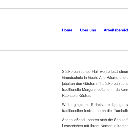
Home
Über uns
Arbeitsbereic
Südkoreanisches Flair wehte jetzt eine
Grundschule in Goch. Alle Räume und d
jubelten den Gästen mit südkoreanische
traditionelle Morgenmeditation – da kon
Raphaele Küsters.
Weiter ging’s mit Selbstverteidigung so
traditionellen Instrumenten die Turnhal
Anschließend konnten sich die Schüler*
Lesezeichen mit ihrem Namen in korean