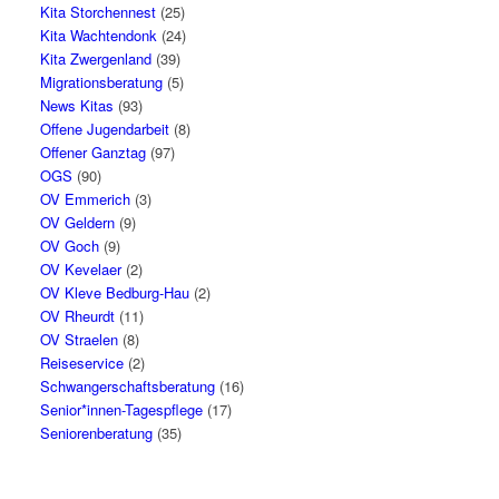
Kita Storchennest
(25)
Kita Wachtendonk
(24)
Kita Zwergenland
(39)
Migrationsberatung
(5)
News Kitas
(93)
Offene Jugendarbeit
(8)
Offener Ganztag
(97)
OGS
(90)
OV Emmerich
(3)
OV Geldern
(9)
OV Goch
(9)
OV Kevelaer
(2)
OV Kleve Bedburg-Hau
(2)
OV Rheurdt
(11)
OV Straelen
(8)
Reiseservice
(2)
Schwangerschaftsberatung
(16)
Senior*innen-Tagespflege
(17)
Seniorenberatung
(35)