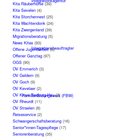
Integrationsagentur
Kita Räuberhöhle
(39)
Kita Sevelen
(4)
Kita Storchennest
(25)
Kita Wachtendonk
(24)
Kita Zwergenland
(39)
Migrationsberatung
(5)
News Kitas
(93)
Integrationsbeauftragter
Offene Jugendarbeit
(8)
Offener Ganztag
(97)
OGS
(90)
OV Emmerich
(3)
OV Geldern
(9)
OV Goch
(9)
OV Kevelaer
(2)
OV Kleve Bedburg-Hau
(2)
Familienbildungswerk (FBW)
OV Rheurdt
(11)
OV Straelen
(8)
Reiseservice
(2)
Schwangerschaftsberatung
(16)
Senior*innen-Tagespflege
(17)
Seniorenberatung
(35)