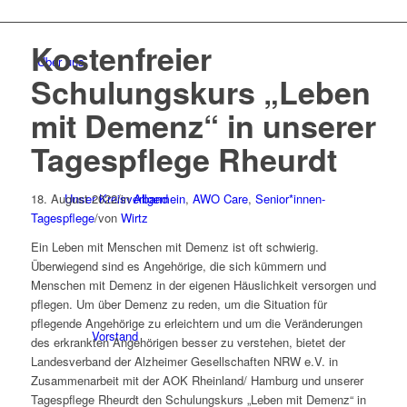
Kostenfreier
Über uns
Schulungskurs „Leben
mit Demenz“ in unserer
Tagespflege Rheurdt
18. August 2022
Unser Kreisverband
/
in
Allgemein
,
AWO Care
,
Senior*innen-
Tagespflege
/
von
Wirtz
Ein Leben mit Menschen mit Demenz ist oft schwierig.
Überwiegend sind es Angehörige, die sich kümmern und
Menschen mit Demenz in der eigenen Häuslichkeit versorgen und
pflegen. Um über Demenz zu reden, um die Situation für
pflegende Angehörige zu erleichtern und um die Veränderungen
Vorstand
des erkrankten Angehörigen besser zu verstehen, bietet der
Landesverband der Alzheimer Gesellschaften NRW e.V. in
Zusammenarbeit mit der AOK Rheinland/ Hamburg und unserer
Tagespflege Rheurdt den Schulungskurs „Leben mit Demenz“ in