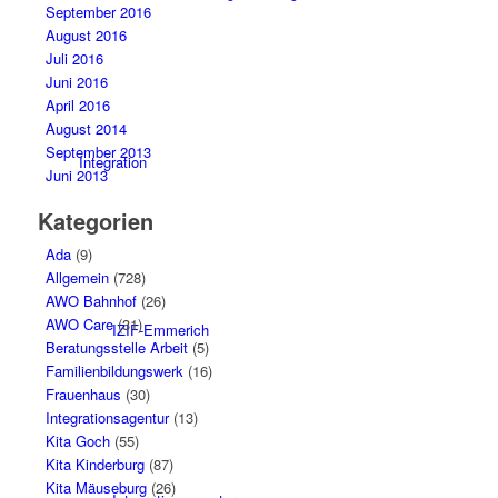
September 2016
August 2016
Juli 2016
Juni 2016
April 2016
August 2014
September 2013
Integration
Juni 2013
Kategorien
Ada
(9)
Allgemein
(728)
AWO Bahnhof
(26)
AWO Care
(31)
IZIF-Emmerich
Beratungsstelle Arbeit
(5)
Familienbildungswerk
(16)
Frauenhaus
(30)
Integrationsagentur
(13)
Kita Goch
(55)
Kita Kinderburg
(87)
Kita Mäuseburg
(26)