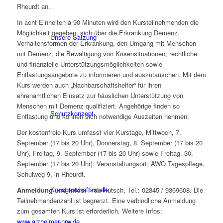
Rheurdt an.
In acht Einheiten à 90 Minuten wird den Kursteilnehmenden die
Möglichkeit gegeben, sich über die Erkrankung Demenz,
Unsere Satzung
Verhaltensformen der Erkrankung, den Umgang mit Menschen
mit Demenz, die Bewältigung von Krisensituationen, rechtliche
und finanzielle Unterstützungsmöglichkeiten sowie
Entlastungsangebote zu informieren und auszutauschen. Mit dem
Kurs werden auch „Nachbarschaftshelfer“ für ihren
ehrenamtlichen Einsatz zur häuslichen Unterstützung von
Menschen mit Demenz qualifiziert. Angehörige finden so
Schutzkonzept
Entlastung und können sich notwendige Auszeiten nehmen.
Der kostenfreie Kurs umfasst vier Kurstage, Mittwoch, 7.
September (17 bis 20 Uhr), Donnerstag, 8. September (17 bis 20
Uhr), Freitag, 9. September (17 bis 20 Uhr) sowie Freitag, 30.
September (17 bis 20 Uhr). Veranstaltungsort: AWO Tagespflege,
Schulweg 9, in Rheurdt.
Kreisgeschäftsstelle
Anmeldung und Infos:
Frau Kutsch, Tel.: 02845 / 9369608. Die
Teilnehmendenzahl ist begrenzt. Eine verbindliche Anmeldung
zum gesamten Kurs ist erforderlich. Weitere Infos:
www.alzheimer-nrw.de
.