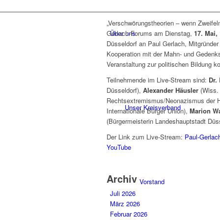
„Verschwörungstheorien – wenn Zweifel
Über uns
Gerlach-Forums am Dienstag,
17. Mai,
Düsseldorf an Paul Gerlach, Mitgründer
Kooperation mit der Mahn- und Gedenks
Veranstaltung zur politischen Bildung ko
Teilnehmende im Live-Stream sind:
Dr.
Düsseldorf),
Alexander Häusler
(Wiss.
Rechtsextremismus/Neonazismus der H
Unser Kreisverband
Internationale Bürger Union),
Marion W
(Bürgermeisterin Landeshauptstadt Düs
Der Link zum Live-Stream:
Paul-Gerlac
YouTube
Archiv
Vorstand
Juli 2026
März 2026
Februar 2026