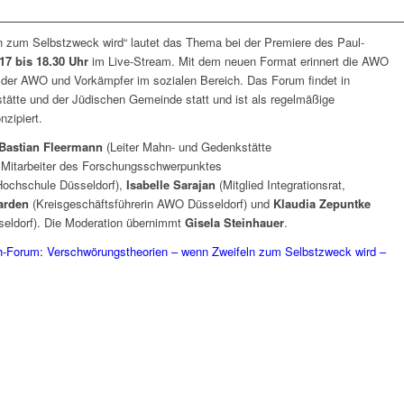
n zum Selbstzweck wird“ lautet das Thema bei der Premiere des Paul-
 17 bis 18.30 Uhr
im Live-Stream. Mit dem neuen Format erinnert die AWO
 der AWO und Vorkämpfer im sozialen Bereich. Das Forum findet in
tätte und der Jüdischen Gemeinde statt und ist als regelmäßige
nzipiert.
 Bastian Fleermann
(Leiter Mahn- und Gedenkstätte
 Mitarbeiter des Forschungsschwerpunktes
ochschule Düsseldorf),
Isabelle Sarajan
(Mitglied Integrationsrat,
arden
(Kreisgeschäftsführerin AWO Düsseldorf) und
Klaudia Zepuntke
seldorf). Die Moderation übernimmt
Gisela Steinhauer
.
h-Forum: Verschwörungstheorien – wenn Zweifeln zum Selbstzweck wird –