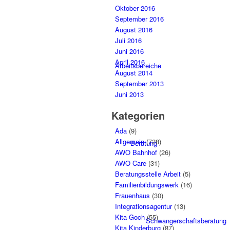
Oktober 2016
September 2016
August 2016
Juli 2016
Juni 2016
April 2016
Arbeitsbereiche
August 2014
September 2013
Juni 2013
Kategorien
Ada
(9)
Allgemein
(728)
Beratung
AWO Bahnhof
(26)
AWO Care
(31)
Beratungsstelle Arbeit
(5)
Familienbildungswerk
(16)
Frauenhaus
(30)
Integrationsagentur
(13)
Kita Goch
(55)
Schwangerschaftsberatung
Kita Kinderburg
(87)