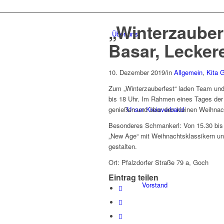
„Winterzauber“
Über uns
Basar, Lecker
10. Dezember 2019
/
in
Allgemein
,
Kita 
Zum „Winterzauberfest“ laden Team und 
bis 18 Uhr. Im Rahmen eines Tages der 
Unser Kreisverband
genießen und über den kleinen Weihnac
Besonderes Schmankerl: Von 15.30 bis 1
„New Age“ mit Weihnachtsklassikern un
gestalten.
Ort: Pfalzdorfer Straße 79 a, Goch
Eintrag teilen
Vorstand