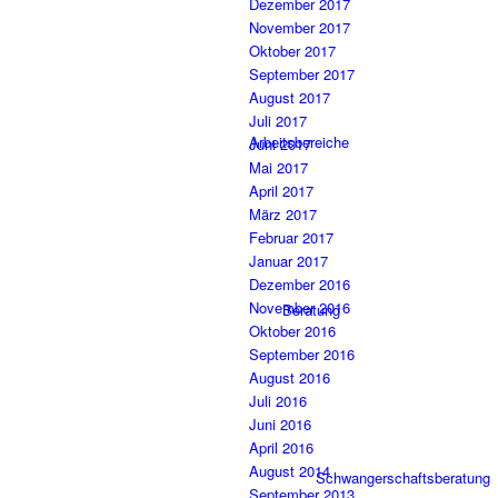
Dezember 2017
November 2017
Oktober 2017
September 2017
August 2017
Juli 2017
Arbeitsbereiche
Juni 2017
Mai 2017
April 2017
März 2017
Februar 2017
Januar 2017
Dezember 2016
November 2016
Beratung
Oktober 2016
September 2016
August 2016
Juli 2016
Juni 2016
April 2016
August 2014
Schwangerschaftsberatung
September 2013