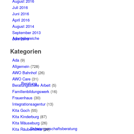
August 2016
Juli 2016
Juni 2016
April 2016
August 2014
September 2013
Arbeitsbereiche
Juni 2013
Kategorien
Ada
(9)
Allgemein
(728)
AWO Bahnhof
(26)
AWO Care
(31)
Beratung
Beratungsstelle Arbeit
(5)
Familienbildungswerk
(16)
Frauenhaus
(30)
Integrationsagentur
(13)
Kita Goch
(55)
Kita Kinderburg
(87)
Kita Mäuseburg
(26)
Schwangerschaftsberatung
Kita Räuberhöhle
(39)