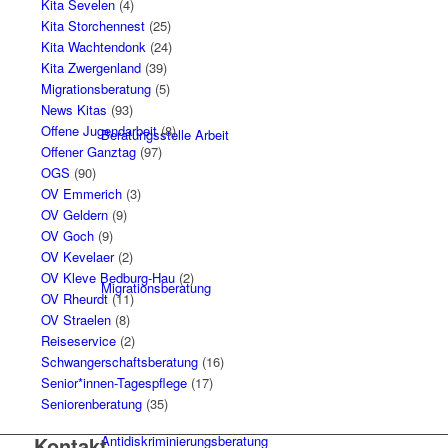
Kita Sevelen
(4)
Kita Storchennest
(25)
Kita Wachtendonk
(24)
Kita Zwergenland
(39)
Migrationsberatung
(5)
News Kitas
(93)
Offene Jugendarbeit
(8)
Beratungsstelle Arbeit
Offener Ganztag
(97)
OGS
(90)
OV Emmerich
(3)
OV Geldern
(9)
OV Goch
(9)
OV Kevelaer
(2)
OV Kleve Bedburg-Hau
(2)
Migrationsberatung
OV Rheurdt
(11)
OV Straelen
(8)
Reiseservice
(2)
Schwangerschaftsberatung
(16)
Senior*innen-Tagespflege
(17)
Seniorenberatung
(35)
Antidiskriminierungsberatung
Kontakt