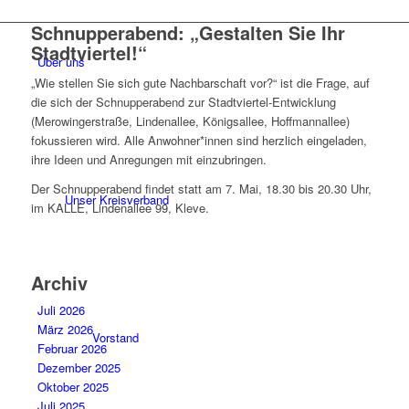
Schnupperabend: „Gestalten Sie Ihr
Stadtviertel!“
Über uns
„Wie stellen Sie sich gute Nachbarschaft vor?“ ist die Frage, auf
die sich der Schnupperabend zur Stadtviertel-Entwicklung
(Merowingerstraße, Lindenallee, Königsallee, Hoffmannallee)
fokussieren wird. Alle Anwohner*innen sind herzlich eingeladen,
ihre Ideen und Anregungen mit einzubringen.
Der Schnupperabend findet statt am 7. Mai, 18.30 bis 20.30 Uhr,
Unser Kreisverband
im KALLE, Lindenallee 99, Kleve.
Archiv
Juli 2026
März 2026
Vorstand
Februar 2026
Dezember 2025
Oktober 2025
Juli 2025