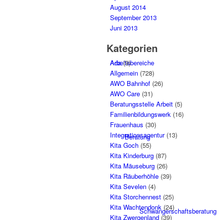
August 2014
September 2013
Juni 2013
Kategorien
Arbeitsbereiche
Ada
(9)
Allgemein
(728)
AWO Bahnhof
(26)
AWO Care
(31)
Beratungsstelle Arbeit
(5)
Familienbildungswerk
(16)
Frauenhaus
(30)
Integrationsagentur
(13)
Beratung
Kita Goch
(55)
Kita Kinderburg
(87)
Kita Mäuseburg
(26)
Kita Räuberhöhle
(39)
Kita Sevelen
(4)
Kita Storchennest
(25)
Kita Wachtendonk
(24)
Schwangerschaftsberatung
Kita Zwergenland
(39)