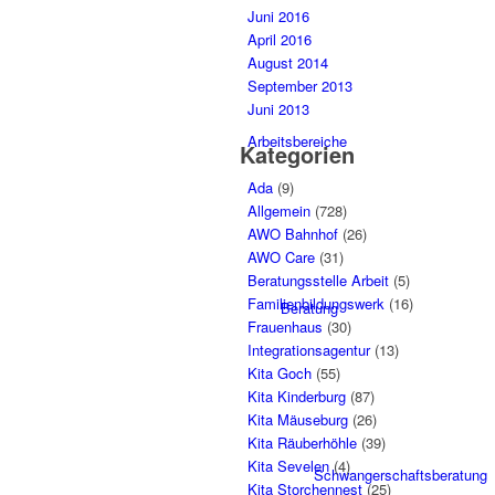
Juni 2016
April 2016
August 2014
September 2013
Juni 2013
Arbeitsbereiche
Kategorien
Ada
(9)
Allgemein
(728)
AWO Bahnhof
(26)
AWO Care
(31)
Beratungsstelle Arbeit
(5)
Familienbildungswerk
(16)
Beratung
Frauenhaus
(30)
Integrationsagentur
(13)
Kita Goch
(55)
Kita Kinderburg
(87)
Kita Mäuseburg
(26)
Kita Räuberhöhle
(39)
Kita Sevelen
(4)
Schwangerschaftsberatung
Kita Storchennest
(25)