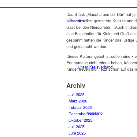
Das Stück „Mascha und der Bär“ hat jetz
Über uns
liebevoll selbst gestaltete Kulisse und
Gast bei den Nierspiraten. „Auch in di
eine Faszination für Klein und Groß aus“
gespannt hätten die Kinder das lustige 
und geklatscht werden.
Dieses Kulturangebot ist schon eine kle
Erstsprache nicht erlernt haben, könne
Unser Kreisverband
Kinder freuen sich jetzt schon auf das 
Archiv
Juli 2026
März 2026
Februar 2026
Vorstand
Dezember 2025
Oktober 2025
Juli 2025
Juni 2025