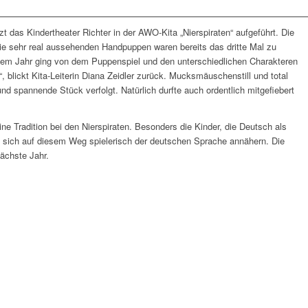
t das Kindertheater Richter in der AWO-Kita „Nierspiraten“ aufgeführt. Die
 die sehr real aussehenden Handpuppen waren bereits das dritte Mal zu
esem Jahr ging von dem Puppenspiel und den unterschiedlichen Charakteren
, blickt Kita-Leiterin Diana Zeidler zurück. Mucksmäuschenstill und total
und spannende Stück verfolgt. Natürlich durfte auch ordentlich mitgefiebert
ine Tradition bei den Nierspiraten. Besonders die Kinder, die Deutsch als
n sich auf diesem Weg spielerisch der deutschen Sprache annähern. Die
nächste Jahr.