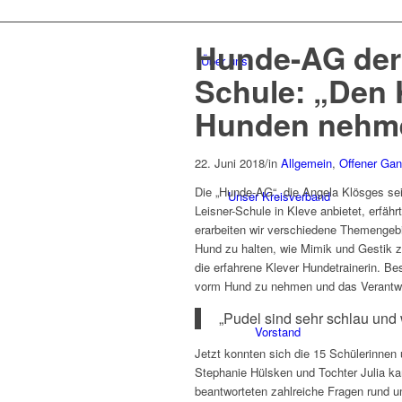
Hunde-AG der 
Über uns
Schule: „Den 
Hunden nehm
22. Juni 2018
/
in
Allgemein
,
Offener Gan
Die „Hunde-AG“, die Angela Klösges sei
Unser Kreisverband
Leisner-Schule in Kleve anbietet, erfäh
erarbeiten wir verschiedene Themengebi
Hund zu halten, wie Mimik und Gestik z
die erfahrene Klever Hundetrainerin. B
vorm Hund zu nehmen und das Verantwor
„Pudel sind sehr schlau und 
Vorstand
Jetzt konnten sich die 15 Schülerinnen
Stephanie Hülsken und Tochter Julia ka
beantworteten zahlreiche Fragen rund u