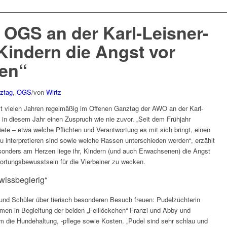
OGS an der Karl-Leisner-
Kindern die Angst vor
en“
ztag
,
OGS
/
von
Wirtz
t vielen Jahren regelmäßig im Offenen Ganztag der AWO an der Karl-
rt in diesem Jahr einen Zuspruch wie nie zuvor. „Seit dem Frühjahr
ete – etwa welche Pflichten und Verantwortung es mit sich bringt, einen
u interpretieren sind sowie welche Rassen unterschieden werden“, erzählt
esonders am Herzen liege ihr, Kindern (und auch Erwachsenen) die Angst
tungsbewusstsein für die Vierbeiner zu wecken.
wissbegierig“
 und Schüler über tierisch besonderen Besuch freuen: Pudelzüchterin
men in Begleitung der beiden „Felllöckchen“ Franzi und Abby und
m die Hundehaltung, -pflege sowie Kosten. „Pudel sind sehr schlau und