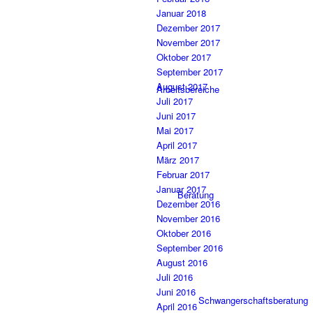
Januar 2018
Dezember 2017
November 2017
Oktober 2017
September 2017
August 2017
Arbeitsbereiche
Juli 2017
Juni 2017
Mai 2017
April 2017
März 2017
Februar 2017
Januar 2017
Beratung
Dezember 2016
November 2016
Oktober 2016
September 2016
August 2016
Juli 2016
Juni 2016
Schwangerschaftsberatung
April 2016