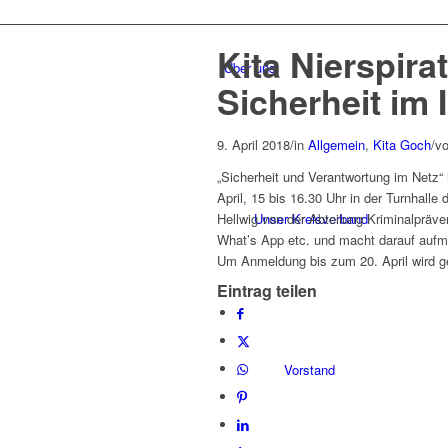
Kita Nierspira
Über uns
Sicherheit im 
9. April 2018
/
in
Allgemein
,
Kita Goch
/
v
„Sicherheit und Verantwortung im Netz“ i
April, 15 bis 16.30 Uhr in der Turnhall
Unser Kreisverband
Hellwig von der Abteilung Kriminalpräv
What’s App etc. und macht darauf aufm
Um Anmeldung bis zum 20. April wird ge
Eintrag teilen
Vorstand