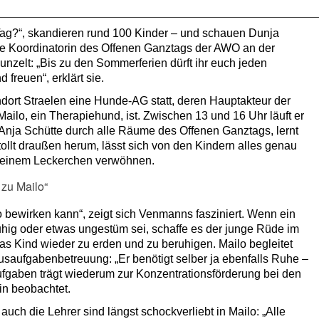
Tag?“, skandieren rund 100 Kinder – und schauen Dunja
e Koordinatorin des Offenen Ganztags der AWO an der
nzelt: „Bis zu den Sommerferien dürft ihr euch jeden
freuen“, erklärt sie.
ndort Straelen eine Hunde-AG statt, deren Hauptakteur der
ailo, ein Therapiehund, ist. Zwischen 13 und 16 Uhr läuft er
Anja Schütte durch alle Räume des Offenen Ganztags, lernt
ollt draußen herum, lässt sich von den Kindern alles genau
t einem Leckerchen verwöhnen.
 zu Mailo“
o bewirken kann“, zeigt sich Venmanns fasziniert. Wenn ein
hig oder etwas ungestüm sei, schaffe es der junge Rüde im
as Kind wieder zu erden und zu beruhigen. Mailo begleitet
saufgabenbetreuung: „Er benötigt selber ja ebenfalls Ruhe –
fgaben trägt wiederum zur Konzentrationsförderung bei den
rin beobachtet.
auch die Lehrer sind längst schockverliebt in Mailo: „Alle