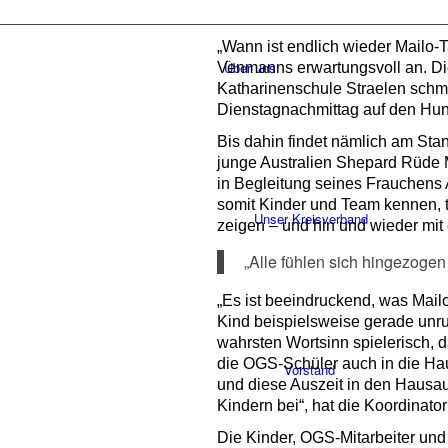
„Wann ist endlich wieder Mailo-
Über uns
Venmanns erwartungsvoll an. Di
Katharinenschule Straelen schmu
Dienstagnachmittag auf den Hund 
Bis dahin findet nämlich am Sta
junge Australien Shepard Rüde M
in Begleitung seines Frauchens 
somit Kinder und Team kennen, t
Unser Kreisverband
zeigen – und hin und wieder mi
„Alle fühlen sich hingezogen
„Es ist beeindruckend, was Mail
Kind beispielsweise gerade unru
wahrsten Wortsinn spielerisch, d
die OGS-Schüler auch in die Hau
Vorstand
und diese Auszeit in den Hausau
Kindern bei“, hat die Koordinato
Die Kinder, OGS-Mitarbeiter und 