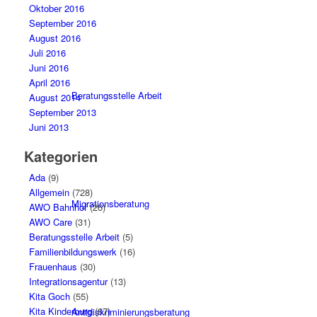
Oktober 2016
September 2016
August 2016
Juli 2016
Juni 2016
April 2016
Beratungsstelle Arbeit
August 2014
September 2013
Juni 2013
Kategorien
Ada
(9)
Allgemein
(728)
Migrationsberatung
AWO Bahnhof
(26)
AWO Care
(31)
Beratungsstelle Arbeit
(5)
Familienbildungswerk
(16)
Frauenhaus
(30)
Integrationsagentur
(13)
Kita Goch
(55)
Kita Kinderburg
(87)
Antidiskriminierungsberatung