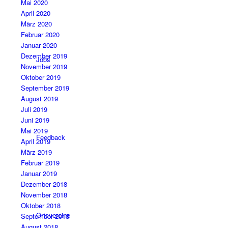
Mai 2020
April 2020
März 2020
Februar 2020
Januar 2020
Dezember 2019
Jobs
November 2019
Oktober 2019
September 2019
August 2019
Juli 2019
Juni 2019
Mai 2019
Feedback
April 2019
März 2019
Februar 2019
Januar 2019
Dezember 2018
November 2018
Oktober 2018
Ortsvereine
September 2018
August 2018