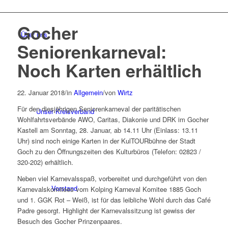
Gocher
Über uns
Seniorenkarneval:
Noch Karten erhältlich
22. Januar 2018
/
in
Allgemein
/
von
Wirtz
Für den diesjährigen Seniorenkarneval der paritätischen
Unser Kreisverband
Wohlfahrtsverbände AWO, Caritas, Diakonie und DRK im Gocher
Kastell am Sonntag, 28. Januar, ab 14.11 Uhr (Einlass: 13.11
Uhr) sind noch einige Karten in der KulTOURbühne der Stadt
Goch zu den Öffnungszeiten des Kulturbüros (Telefon: 02823 /
320-202) erhältlich.
Neben viel Karnevalsspaß, vorbereitet und durchgeführt von den
Vorstand
Karnevalskomitees vom Kolping Karneval Komitee 1885 Goch
und 1. GGK Rot – Weiß, ist für das leibliche Wohl durch das Café
Padre gesorgt. Highlight der Karnevalssitzung ist gewiss der
Besuch des Gocher Prinzenpaares.