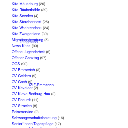
Kita Mäuseburg
(26)
Kita Räuberhöhle
(39)
Kita Sevelen
(4)
Kita Storchennest
(25)
Kita Wachtendonk
(24)
Kita Zwergenland
(39)
Migrationsberatung
(5)
Integration
News Kitas
(93)
Offene Jugendarbeit
(8)
Offener Ganztag
(97)
OGS
(90)
OV Emmerich
(3)
OV Geldern
(9)
OV Goch
(9)
IZIF-Emmerich
OV Kevelaer
(2)
OV Kleve Bedburg-Hau
(2)
OV Rheurdt
(11)
OV Straelen
(8)
Reiseservice
(2)
Schwangerschaftsberatung
(16)
Senior*innen-Tagespflege
(17)