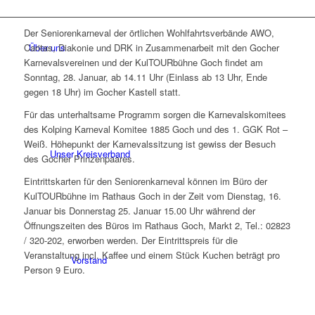
Der Seniorenkarneval der örtlichen Wohlfahrtsverbände AWO,
Über uns
Caritas, Diakonie und DRK in Zusammenarbeit mit den Gocher
Karnevalsvereinen und der KulTOURbühne Goch findet am
Sonntag, 28. Januar, ab 14.11 Uhr (Einlass ab 13 Uhr, Ende
gegen 18 Uhr) im Gocher Kastell statt.
Für das unterhaltsame Programm sorgen die Karnevalskomitees
des Kolping Karneval Komitee 1885 Goch und des 1. GGK Rot –
Weiß. Höhepunkt der Karnevalssitzung ist gewiss der Besuch
Unser Kreisverband
des Gocher Prinzenpaares.
Eintrittskarten für den Seniorenkarneval können im Büro der
KulTOURbühne im Rathaus Goch in der Zeit vom Dienstag, 16.
Januar bis Donnerstag 25. Januar 15.00 Uhr während der
Öffnungszeiten des Büros im Rathaus Goch, Markt 2, Tel.: 02823
/ 320-202, erworben werden. Der Eintrittspreis für die
Veranstaltung incl. Kaffee und einem Stück Kuchen beträgt pro
Vorstand
Person 9 Euro.