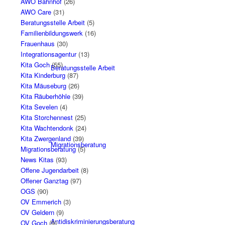
AWO Bahnhof
(26)
AWO Care
(31)
Beratungsstelle Arbeit
(5)
Familienbildungswerk
(16)
Frauenhaus
(30)
Integrationsagentur
(13)
Kita Goch
(55)
Beratungsstelle Arbeit
Kita Kinderburg
(87)
Kita Mäuseburg
(26)
Kita Räuberhöhle
(39)
Kita Sevelen
(4)
Kita Storchennest
(25)
Kita Wachtendonk
(24)
Kita Zwergenland
(39)
Migrationsberatung
Migrationsberatung
(5)
News Kitas
(93)
Offene Jugendarbeit
(8)
Offener Ganztag
(97)
OGS
(90)
OV Emmerich
(3)
OV Geldern
(9)
Antidiskriminierungsberatung
OV Goch
(9)