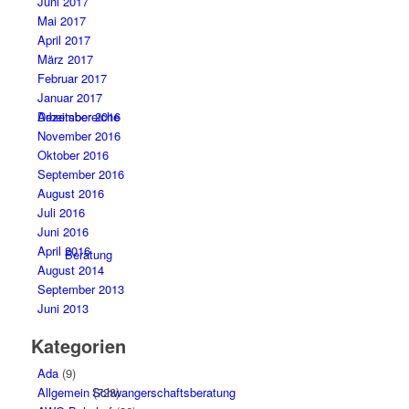
Juni 2017
Mai 2017
April 2017
März 2017
Februar 2017
Januar 2017
Arbeitsbereiche
Dezember 2016
November 2016
Oktober 2016
September 2016
August 2016
Juli 2016
Juni 2016
April 2016
Beratung
August 2014
September 2013
Juni 2013
Kategorien
Ada
(9)
Schwangerschaftsberatung
Allgemein
(728)