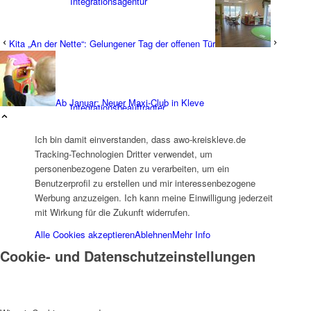
Integrationsagentur
Kita „An der Nette“: Gelungener Tag der offenen Tür
Ab Januar: Neuer Maxi-Club in Kleve
Integrationsbeauftragter
Ich bin damit einverstanden, dass awo-kreiskleve.de
Tracking-Technologien Dritter verwendet, um
personenbezogene Daten zu verarbeiten, um ein
Benutzerprofil zu erstellen und mir interessenbezogene
Werbung anzuzeigen. Ich kann meine Einwilligung jederzeit
mit Wirkung für die Zukunft widerrufen.
Familienbildungswerk (FBW)
Alle Cookies akzeptieren
Ablehnen
Mehr Info
Cookie- und Datenschutzeinstellungen