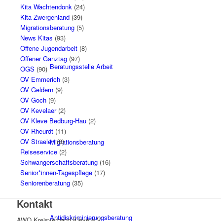
Kita Wachtendonk
(24)
Kita Zwergenland
(39)
Migrationsberatung
(5)
News Kitas
(93)
Offene Jugendarbeit
(8)
Offener Ganztag
(97)
Beratungsstelle Arbeit
OGS
(90)
OV Emmerich
(3)
OV Geldern
(9)
OV Goch
(9)
OV Kevelaer
(2)
OV Kleve Bedburg-Hau
(2)
OV Rheurdt
(11)
OV Straelen
(8)
Migrationsberatung
Reiseservice
(2)
Schwangerschaftsberatung
(16)
Senior*innen-Tagespflege
(17)
Seniorenberatung
(35)
Kontakt
Antidiskriminierungsberatung
AWO Kreisverband Kleve e.V.