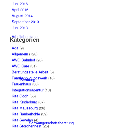
Juni 2016
April 2016
August 2014
September 2013
Juni 2013
Arbeitsbereiche
Kategorien
Ada
(9)
Allgemein
(728)
AWO Bahnhof
(26)
AWO Care
(31)
Beratungsstelle Arbeit
(5)
Familienbildungswerk
(16)
Beratung
Frauenhaus
(30)
Integrationsagentur
(13)
Kita Goch
(55)
Kita Kinderburg
(87)
Kita Mäuseburg
(26)
Kita Räuberhöhle
(39)
Kita Sevelen
(4)
Schwangerschaftsberatung
Kita Storchennest
(25)