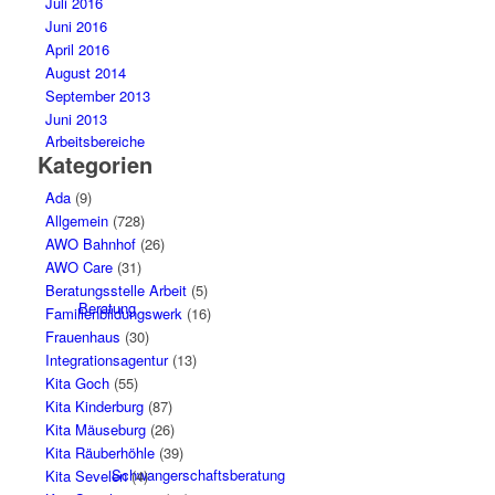
Juli 2016
Juni 2016
April 2016
August 2014
September 2013
Juni 2013
Arbeitsbereiche
Kategorien
Ada
(9)
Allgemein
(728)
AWO Bahnhof
(26)
AWO Care
(31)
Beratungsstelle Arbeit
(5)
Beratung
Familienbildungswerk
(16)
Frauenhaus
(30)
Integrationsagentur
(13)
Kita Goch
(55)
Kita Kinderburg
(87)
Kita Mäuseburg
(26)
Kita Räuberhöhle
(39)
Schwangerschaftsberatung
Kita Sevelen
(4)