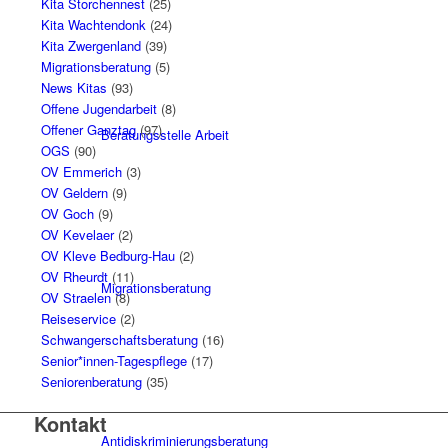
Kita Storchennest
(25)
Kita Wachtendonk
(24)
Kita Zwergenland
(39)
Migrationsberatung
(5)
News Kitas
(93)
Offene Jugendarbeit
(8)
Offener Ganztag
(97)
Beratungsstelle Arbeit
OGS
(90)
OV Emmerich
(3)
OV Geldern
(9)
OV Goch
(9)
OV Kevelaer
(2)
OV Kleve Bedburg-Hau
(2)
OV Rheurdt
(11)
Migrationsberatung
OV Straelen
(8)
Reiseservice
(2)
Schwangerschaftsberatung
(16)
Senior*innen-Tagespflege
(17)
Seniorenberatung
(35)
Kontakt
Antidiskriminierungsberatung