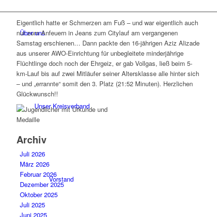
Eigentlich hatte er Schmerzen am Fuß – und war eigentlich auch
Über uns
nur zum Anfeuern in Jeans zum Citylauf am vergangenen
Samstag erschienen… Dann packte den 16-jährigen Aziz Alizade
aus unserer AWO-Einrichtung für unbegleitete minderjährige
Flüchtlinge doch noch der Ehrgeiz, er gab Vollgas, ließ beim 5-
km-Lauf bis auf zwei Mitläufer seiner Altersklasse alle hinter sich
– und „errannte“ somit den 3. Platz (21:52 Minuten). Herzlichen
Glückwunsch!!
Unser Kreisverband
Archiv
Juli 2026
März 2026
Februar 2026
Vorstand
Dezember 2025
Oktober 2025
Juli 2025
Juni 2025