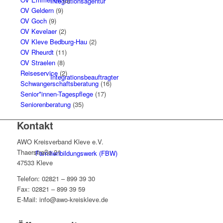
Integrationsagentur
OV Geldern
(9)
OV Goch
(9)
OV Kevelaer
(2)
OV Kleve Bedburg-Hau
(2)
OV Rheurdt
(11)
OV Straelen
(8)
Reiseservice
(2)
Integrationsbeauftragter
Schwangerschaftsberatung
(16)
Senior*innen-Tagespflege
(17)
Seniorenberatung
(35)
Kontakt
AWO Kreisverband Kleve e.V.
Thaerstraße 21
Familienbildungswerk (FBW)
47533 Kleve
Telefon: 02821 – 899 39 30
Fax: 02821 – 899 39 59
E-Mail: info@awo-kreiskleve.de