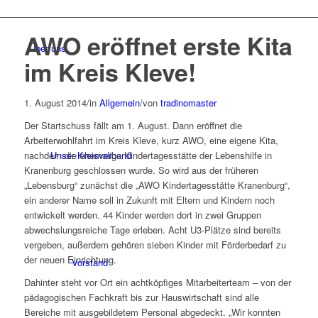
AWO eröffnet erste Kita
Über uns
im Kreis Kleve!
1. August 2014
/
in
Allgemein
/
von
tradinomaster
Der Startschuss fällt am 1. August. Dann eröffnet die
Arbeiterwohlfahrt im Kreis Kleve, kurz AWO, eine eigene Kita,
Unser Kreisverband
nachdem die ehemalige Kindertagesstätte der Lebenshilfe in
Kranenburg geschlossen wurde. So wird aus der früheren
„Lebensburg“ zunächst die „AWO Kindertagesstätte Kranenburg“,
ein anderer Name soll in Zukunft mit Eltern und Kindern noch
entwickelt werden. 44 Kinder werden dort in zwei Gruppen
abwechslungsreiche Tage erleben. Acht U3-Plätze sind bereits
vergeben, außerdem gehören sieben Kinder mit Förderbedarf zu
der neuen Einrichtung.
Vorstand
Dahinter steht vor Ort ein achtköpfiges Mitarbeiterteam – von der
pädagogischen Fachkraft bis zur Hauswirtschaft sind alle
Bereiche mit ausgebildetem Personal abgedeckt. „Wir konnten