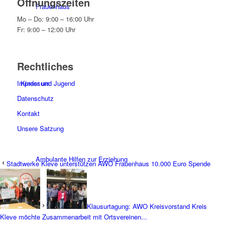
Öffnungszeiten
Frauenhaus
Mo – Do: 9:00 – 16:00 Uhr
Fr: 9:00 – 12:00 Uhr
Rechtliches
Kinder und Jugend
Impressum
Datenschutz
Kontakt
Unsere Satzung
Ambulante Hilfen zur Erziehung
Stadtwerke Kleve unterstützen AWO Frauenhaus 10.000 Euro Spende
Klausurtagung: AWO Kreisvorstand Kreis
Kleve möchte Zusammenarbeit mit Ortsvereinen...