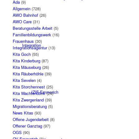
Ada
(9)
Allgemein
(728)
AWO Bahnhof
(26)
AWO Care
(31)
Beratungsstelle Arbeit
(5)
Familienbildungswerk
(16)
Frauenhaus
(30)
Integration
Integrationsagentur
(13)
Kita Goch
(55)
Kita Kinderburg
(87)
Kita Mäuseburg
(26)
Kita Räuberhöhle
(39)
Kita Sevelen
(4)
Kita Storchennest
(25)
IZIF-Emmerich
Kita Wachtendonk
(24)
Kita Zwergenland
(39)
Migrationsberatung
(5)
News Kitas
(93)
Offene Jugendarbeit
(8)
Offener Ganztag
(97)
OGS
(90)
OV Emmerich
(3)