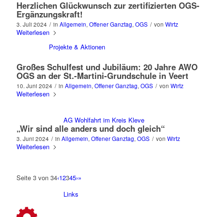
Herzlichen Glückwunsch zur zertifizierten OGS-
Ergänzungskraft!
3. Juli 2024
/
in
Allgemein
,
Offener Ganztag
,
OGS
/
von
Wirtz
Weiterlesen
Projekte & Aktionen
Großes Schulfest und Jubiläum: 20 Jahre AWO
OGS an der St.-Martini-Grundschule in Veert
10. Juni 2024
/
in
Allgemein
,
Offener Ganztag
,
OGS
/
von
Wirtz
Weiterlesen
AG Wohlfahrt im Kreis Kleve
„Wir sind alle anders und doch gleich“
3. Juni 2024
/
in
Allgemein
,
Offener Ganztag
,
OGS
/
von
Wirtz
Weiterlesen
Seite 3 von 34
‹
1
2
3
4
5
›
»
Links