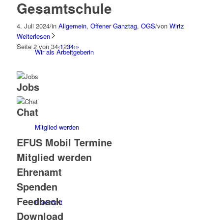
Gesamtschule
4. Juli 2024
/
in
Allgemein
,
Offener Ganztag
,
OGS
/
von
Wirtz
Weiterlesen
Seite 2 von 34
‹
1
2
3
4
›
»
Wir als Arbeitgeberin
Jobs
Chat
Mitglied werden
EFUS Mobil Termine
Mitglied werden
Ehrenamt
Spenden
Feedback
Ehrenamt
Download