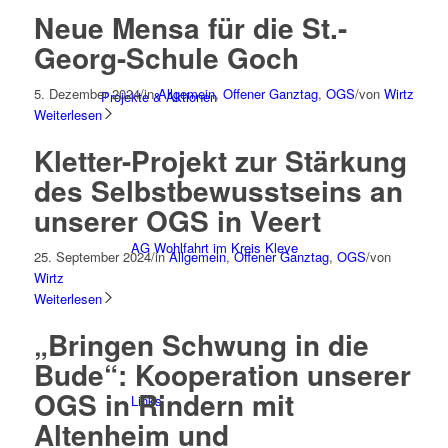
Neue Mensa für die St.-
Georg-Schule Goch
5. Dezember 2024
/
in
Allgemein
,
Offener Ganztag
,
OGS
/
von
Wirtz
Projekte & Aktionen
Weiterlesen
Kletter-Projekt zur Stärkung
des Selbstbewusstseins an
unserer OGS in Veert
AG Wohlfahrt im Kreis Kleve
25. September 2024
/
in
Allgemein
,
Offener Ganztag
,
OGS
/
von
Wirtz
Weiterlesen
„Bringen Schwung in die
Bude“: Kooperation unserer
OGS in Rindern mit
Links
Altenheim und