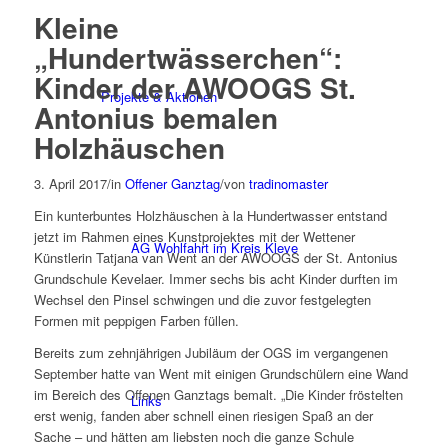
Kleine
„Hundertwässerchen“:
Kinder der AWOOGS St.
Projekte & Aktionen
Antonius bemalen
Holzhäuschen
3. April 2017
/
in
Offener Ganztag
/
von
tradinomaster
Ein kunterbuntes Holzhäuschen à la Hundertwasser entstand
jetzt im Rahmen eines Kunstprojektes mit der Wettener
AG Wohlfahrt im Kreis Kleve
Künstlerin Tatjana van Went an der AWOOGS der St. Antonius
Grundschule Kevelaer. Immer sechs bis acht Kinder durften im
Wechsel den Pinsel schwingen und die zuvor festgelegten
Formen mit peppigen Farben füllen.
Bereits zum zehnjährigen Jubiläum der OGS im vergangenen
September hatte van Went mit einigen Grundschülern eine Wand
im Bereich des Offenen Ganztags bemalt. „Die Kinder fröstelten
Links
erst wenig, fanden aber schnell einen riesigen Spaß an der
Sache – und hätten am liebsten noch die ganze Schule