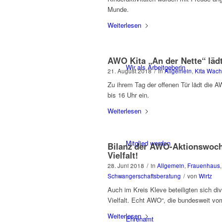
Munde.
Weiterlesen
AWO Kita „An der Nette“ lädt
Wir als Arbeitgeberin
21. August 2018
/
in
Allgemein
,
Kita Wac
Zu ihrem Tag der offenen Tür lädt die
bis 16 Uhr ein.
Weiterlesen
Mitglied werden
Bilanz der AWO-Aktionswoch
Vielfalt!
28. Juni 2018
/
in
Allgemein
,
Frauenhaus
Schwangerschaftsberatung
/
von
Wirtz
Auch im Kreis Kleve beteiligten sich d
Vielfalt. Echt AWO“, die bundesweit vom
Weiterlesen
Ehrenamt