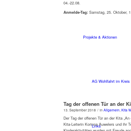
04.-22.08.
Anmelde-Tag:
Samstag, 25. Oktober, 1
Projekte & Aktionen
AG Wohlfahrt im Kreis
Tag der offenen Tür an der K
13. September 2018
/
in
Allgemein
,
Kita 
Der Tag der offenen Tür an der Kita „An 
Kita-Leiterin Korinna Auwelers und ihr 
Links
Kinderaktivitäten wurden mit Freude an