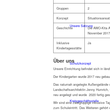
Gruppen
2
Konzept
Situationsansat
Unsere Satzung
Geschichte
Die AWO-Kita A
November 2017 
Inklusive
Ja
Kindertagesstätte
Über uns
Schutzkonzept
Unsere Einrichtung befindet sich in l
Der Kindergarten wurde 2017 neu geba
Das naturnah angelegte Außengelände w
Landschaftsarchitektin Jenny Humrich
neu angelegt und wurde 2020 fertig gest
Kreisgeschäftsstelle
Wir sind eine zweigruppige inklusive Ta
zum Schuleintritt. Des Weiteren gehört