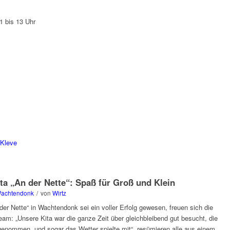
1 bis 13 Uhr
 Kleve
ita „An der Nette“: Spaß für Groß und Klein
Wachtendonk
/
von
Wirtz
der Nette“ in Wachtendonk sei ein voller Erfolg gewesen, freuen sich die
Team: „Unsere Kita war die ganze Zeit über gleichbleibend gut besucht, die
genommen, und sogar das Wetter spielte mit“, resümieren alle aus einem