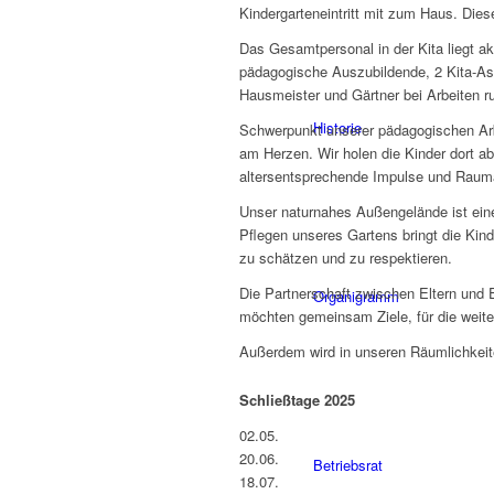
Kindergarteneintritt mit zum Haus. Dies
Das Gesamtpersonal in der Kita liegt ak
pädagogische Auszubildende, 2 Kita-Ass
Hausmeister und Gärtner bei Arbeiten 
Historie
Schwerpunkt unserer pädagogischen Arbei
am Herzen. Wir holen die Kinder dort a
altersentsprechende Impulse und Raum
Unser naturnahes Außengelände ist ei
Pflegen unseres Gartens bringt die Kind
zu schätzen und zu respektieren.
Die Partnerschaft zwischen Eltern und E
Organigramm
möchten gemeinsam Ziele, für die weite
Außerdem wird in unseren Räumlichkei
Schließtage 2025
02.05.
20.06.
Betriebsrat
18.07.