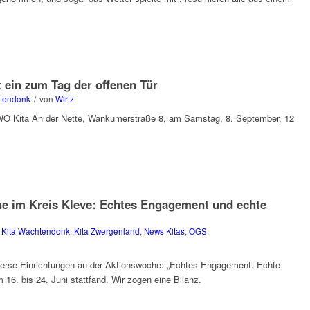
 ein zum Tag der offenen Tür
htendonk
/
von
Wirtz
 AWO Kita An der Nette, Wankumerstraße 8, am Samstag, 8. September, 12
e im Kreis Kleve: Echtes Engagement und echte
,
Kita Wachtendonk
,
Kita Zwergenland
,
News Kitas
,
OGS
,
iverse Einrichtungen an der Aktionswoche: „Echtes Engagement. Echte
 16. bis 24. Juni stattfand. Wir zogen eine Bilanz.