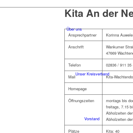
Kita An der Ne
Über uns
Ansprechpartner
Korinna Auwele
Anschrift
Wankumer Stra
47669 Wachten
Telefon
02836 / 911 35
Unser Kreisverband
Mail
Kita-Wachtend
Homepage
Öffnungszeiten
montags bis don
freitags, 7.15 b
Abholzeiten der
Vorstand
Abholzeiten der
Plätze
Kita: 40