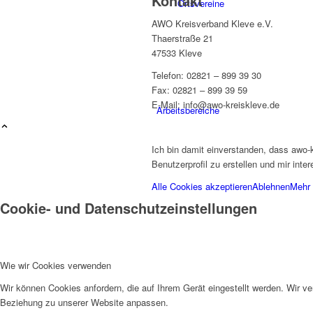
Kontakt
Ortsvereine
AWO Kreisverband Kleve e.V.
Thaerstraße 21
47533 Kleve
Telefon: 02821 – 899 39 30
Fax: 02821 – 899 39 59
E-Mail: info@awo-kreiskleve.de
Arbeitsbereiche
Ich bin damit einverstanden, dass awo-
Benutzerprofil zu erstellen und mir int
Alle Cookies akzeptieren
Ablehnen
Mehr 
Cookie- und Datenschutzeinstellungen
Beratung
Wie wir Cookies verwenden
Wir können Cookies anfordern, die auf Ihrem Gerät eingestellt werden. Wir v
Beziehung zu unserer Website anpassen.