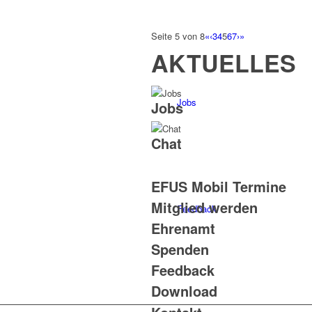
Seite 5 von 8
«
‹
3
4
5
6
7
›
»
AKTUELLES
Jobs
Jobs
Chat
EFUS Mobil Termine
Mitglied werden
Feedback
Ehrenamt
Spenden
Feedback
Download