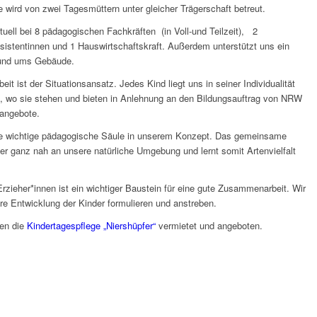
e wird von zwei Tagesmüttern unter gleicher Trägerschaft betreut.
tuell bei 8 pädagogischen Fachkräften (in Voll-und Teilzeit), 2
istentinnen und 1 Hauswirtschaftskraft. Außerdem unterstützt uns ein
rund ums Gebäude.
t ist der Situationsansatz. Jedes Kind liegt uns in seiner Individualität
b, wo sie stehen und bieten in Anlehnung an den Bildungsauftrag von NRW
angebote.
ne wichtige pädagogische Säule in unserem Konzept. Das gemeinsame
er ganz nah an unsere natürliche Umgebung und lernt somit Artenvielfalt
rzieher*innen ist ein wichtiger Baustein für eine gute Zusammenarbeit. Wir
re Entwicklung der Kinder formulieren und anstreben.
ten die
Kindertagespflege „Niershüpfer“
vermietet und angeboten.