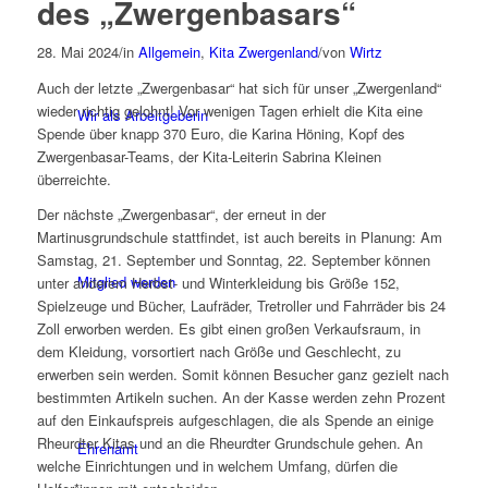
des „Zwergenbasars“
28. Mai 2024
/
in
Allgemein
,
Kita Zwergenland
/
von
Wirtz
Auch der letzte „Zwergenbasar“ hat sich für unser „Zwergenland“
wieder richtig gelohnt! Vor wenigen Tagen erhielt die Kita eine
Wir als Arbeitgeberin
Spende über knapp 370 Euro, die Karina Höning, Kopf des
Zwergenbasar-Teams, der Kita-Leiterin Sabrina Kleinen
überreichte.
Der nächste „Zwergenbasar“, der erneut in der
Martinusgrundschule stattfindet, ist auch bereits in Planung: Am
Samstag, 21. September und Sonntag, 22. September können
Mitglied werden
unter anderem Herbst- und Winterkleidung bis Größe 152,
Spielzeuge und Bücher, Laufräder, Tretroller und Fahrräder bis 24
Zoll erworben werden. Es gibt einen großen Verkaufsraum, in
dem Kleidung, vorsortiert nach Größe und Geschlecht, zu
erwerben sein werden. Somit können Besucher ganz gezielt nach
bestimmten Artikeln suchen. An der Kasse werden zehn Prozent
auf den Einkaufspreis aufgeschlagen, die als Spende an einige
Rheurdter Kitas und an die Rheurdter Grundschule gehen. An
Ehrenamt
welche Einrichtungen und in welchem Umfang, dürfen die