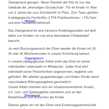
Zwergenland gezogen. Neuer Standort der Kita ist nun das
Gebäude der „ehemaligen Grundschule“. Für 44 Kinder im Alter
von 2 Jahren bis zum Schuleintritt ist Platz. Zum Team gehören
6 pädagogische Fachkräfte, 2 PIA-Praktikantinnen, 1 FSJ’lerin
Historie
und eine Hauswirtschaftskraft.
Das Zwergenland ist eine inklusive Kindertagesstätte und wird
daher von Kindern mit und ohne besonderen Förderbedarf
besucht.
Je nach Buchungswunsch der Eltern werden die Kinder mit 25,
35 oder 45 Wochenstunden in unserer Einrichtung betreut.
Organigramm
In unserer pädagogischen Arbeit steht das Kind mit seiner
individuellen Lebenswelt im Mittelpunkt. Jedes Kind wird
individuell seiner Persönlichkeit angenommen, begleitet und
gefördert. Wir arbeiten gruppenbezogen und fördern Kinder durch
verschiedene Bildungsangebote ganzheitlich.
Unsere Arbeit orientiert sich am situationsorientierten Ansatz,
d.h. Lern- und Spielangebote orientieren sich an den
Betriebsrat
Bedürfnissen und Wünschen der Kinder.
Ebenso gehen wir mit den Eltern eine Erziehungspartnerschaft