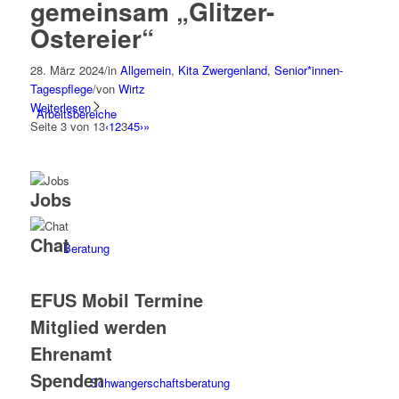
gemeinsam „Glitzer-
Ostereier“
28. März 2024
/
in
Allgemein
,
Kita Zwergenland
,
Senior*innen-
Tagespflege
/
von
Wirtz
Weiterlesen
Arbeitsbereiche
Seite 3 von 13
‹
1
2
3
4
5
›
»
Jobs
Chat
Beratung
EFUS Mobil Termine
Mitglied werden
Ehrenamt
Spenden
Schwangerschaftsberatung