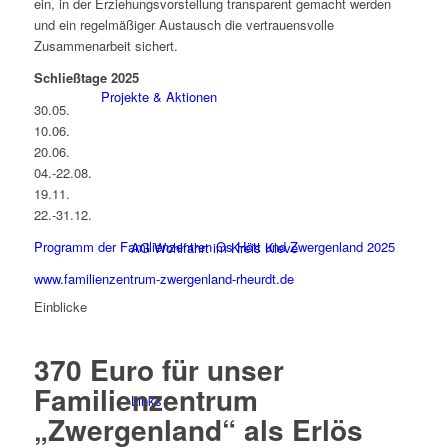
ein, in der Erziehungsvorstellung transparent gemacht werden
und ein regelmäßiger Austausch die vertrauensvolle
Zusammenarbeit sichert.
Schließtage 2025
Projekte & Aktionen
30.05.
10.06.
20.06.
04.-22.08.
19.11.
22.-31.12.
Programm der Familienzentren Os Hött und Zwergenland 2025
AG Wohlfahrt im Kreis Kleve
www.familienzentrum-zwergenland-rheurdt.de
Einblicke
370 Euro für unser
Familienzentrum
Links
„Zwergenland“ als Erlös