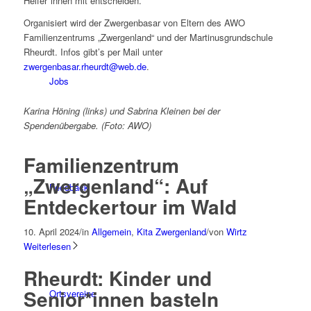
Helfer*innen mit entscheiden.
Organisiert wird der Zwergenbasar von Eltern des AWO
Familienzentrums „Zwergenland“ und der Martinusgrundschule
Rheurdt. Infos gibt’s per Mail unter
zwergenbasar.rheurdt@web.de
.
Jobs
Karina Höning (links) und Sabrina Kleinen bei der
Spendenübergabe. (Foto: AWO)
Familienzentrum
„Zwergenland“: Auf
Feedback
Entdeckertour im Wald
10. April 2024
/
in
Allgemein
,
Kita Zwergenland
/
von
Wirtz
Weiterlesen
Rheurdt: Kinder und
Senior*innen basteln
Ortsvereine