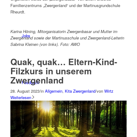
Familienzentrums „Zwergenland“ und der Martinusgrundschule
Rheurdt.
Karina Höning, Mitorganisatorin Zwergenbasar und Mutter im
Jobs
Zwergenland sowie der Martinusschule und Zwergenland-Leiterin
Sabrina Kleinen (von links). Foto: AWO
Quak, quak… Eltern-Kind-
Filzkurs in unserem
Zwergenland
Feedback
28. August 2023
/
in
Allgemein
,
Kita Zwergenland
/
von
Wirtz
Weiterlesen
Ortsvereine