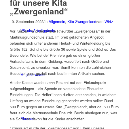
für unsere Kita
„Zwergenland“
19. September 2023
/
in
Allgemein
,
Kita Zwergenland
/
von
Wirtz
Wir als Arbeitgeberin
Vor Kurzem fand der zweite Rheurdter „Zwergenbasar“ in der
Martinusgrundschule statt. Im breit gefächerten Angebot
befanden sich unter anderem Herbst- und Winterkleidung bis
Größe 152, Schuhe bis Größe 36 sowie Spiele und Bücher. Das
Besondere: Wie bei der Premiere gab es einen großen
Verkaufsraum, in dem Kleidung, vorsortiert nach Größe und
Geschlecht, zu erwerben war: Somit konnten die zahlreichen
Besucher ganz gezielt nach bestimmten Artikeln suchen.
Mitglied werden
An der Kasse wurden zehn Prozent auf den Einkaufspreis
aufgeschlagen – als Spende an verschiedene Rheurdter
Einrichtungen. Die Helfer*innen durften entscheiden, in welchem
Umfang an welche Einrichtung gespendet werden sollte: Rund
500 Euro gingen an unsere Kita „Zwergenland“, über ca. 600 Euro
freut sich die Martinusschule Rheurdt. Beide überlegen nun, was
Ehrenamt
sie Schönes davon für die Kinder anschaffen.
Organisiert wurde der „Zwergenbasar“ von Eltern unseres