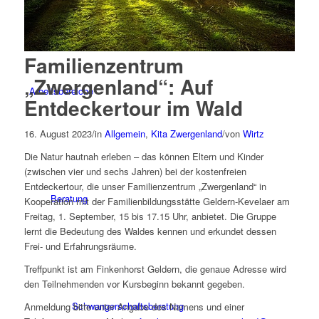
Familienzentrum
„Zwergenland“: Auf
Arbeitsbereiche
Entdeckertour im Wald
16. August 2023
/
in
Allgemein
,
Kita Zwergenland
/
von
Wirtz
Die Natur hautnah erleben – das können Eltern und Kinder
(zwischen vier und sechs Jahren) bei der kostenfreien
Entdeckertour, die unser Familienzentrum „Zwergenland“ in
Beratung
Kooperation mit der Familienbildungsstätte Geldern-Kevelaer am
Freitag, 1. September, 15 bis 17.15 Uhr, anbietet. Die Gruppe
lernt die Bedeutung des Waldes kennen und erkundet dessen
Frei- und Erfahrungsräume.
Treffpunkt ist am Finkenhorst Geldern, die genaue Adresse wird
den Teilnehmenden vor Kursbeginn bekannt gegeben.
Schwangerschaftsberatung
Anmeldung bitte unter Angabe des Namens und einer