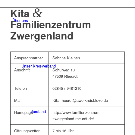
&
Kita
Familienzentrum
Über uns
Zwergenland
Ansprechpartner
Sabrina Kleinen
Unser Kreisverband
Anschrift
Schulweg 13
47509 Rheurdt
Telefon
02845 / 9481210
Mail
Kita-rheurdt@awo-kreiskleve.de
Vorstand
Homepage
http://www.familienzentrum-
zwergenland-rheurdt.de/
Öffnungszeiten
7 bis 16 Uhr