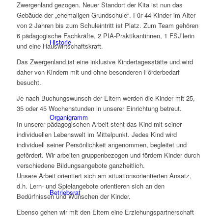
Zwergenland gezogen. Neuer Standort der Kita ist nun das
Gebäude der „ehemaligen Grundschule“. Für 44 Kinder im Alter
von 2 Jahren bis zum Schuleintritt ist Platz. Zum Team gehören
6 pädagogische Fachkräfte, 2 PIA-Praktikantinnen, 1 FSJ’lerin
Historie
und eine Hauswirtschaftskraft.
Das Zwergenland ist eine inklusive Kindertagesstätte und wird
daher von Kindern mit und ohne besonderen Förderbedarf
besucht.
Je nach Buchungswunsch der Eltern werden die Kinder mit 25,
35 oder 45 Wochenstunden in unserer Einrichtung betreut.
Organigramm
In unserer pädagogischen Arbeit steht das Kind mit seiner
individuellen Lebenswelt im Mittelpunkt. Jedes Kind wird
individuell seiner Persönlichkeit angenommen, begleitet und
gefördert. Wir arbeiten gruppenbezogen und fördern Kinder durch
verschiedene Bildungsangebote ganzheitlich.
Unsere Arbeit orientiert sich am situationsorientierten Ansatz,
d.h. Lern- und Spielangebote orientieren sich an den
Betriebsrat
Bedürfnissen und Wünschen der Kinder.
Ebenso gehen wir mit den Eltern eine Erziehungspartnerschaft