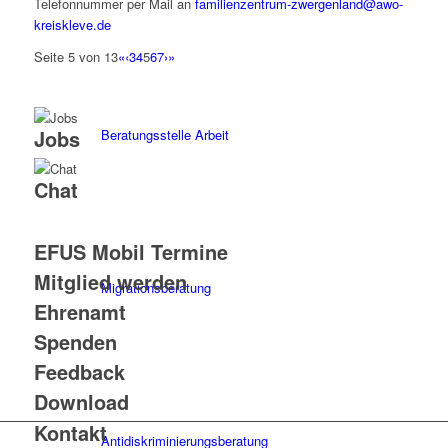
Telefonnummer per Mail an
familienzentrum-zwergenland@awo-
kreiskleve.de
Seite 5 von 13
«
‹
3
4
5
6
7
›
»
Jobs
Beratungsstelle Arbeit
Chat
EFUS Mobil Termine
Mitglied werden
Migrationsberatung
Ehrenamt
Spenden
Feedback
Download
Kontakt
Antidiskriminierungsberatung