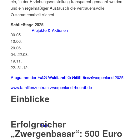
ein, in der Erziehungsvorstellung transparent gemacht werden
und ein regelmäßiger Austausch die vertrauensvolle
Zusammenarbeit sichert.
Schließtage 2025
Projekte & Aktionen
30.05.
10.06.
20.06.
04.-22.08.
19.11.
22.-31.12.
AG Wohlfahrt im Kreis Kleve
Programm der Familienzentren Os Hött und Zwergenland 2025
www.familienzentrum-zwergenland-rheurdt.de
Einblicke
Erfolgreicher
Links
„Zwergenbasar“: 500 Euro