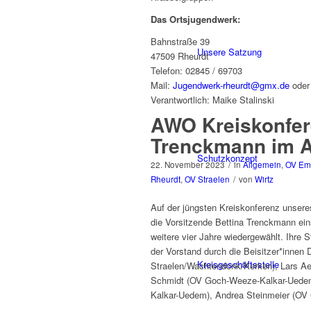
Das Ortsjugendwerk:
Bahnstraße 39
Unsere Satzung
47509 Rheurdt
Telefon: 02845 / 69703
Mail:
Jugendwerk-rheurdt@gmx.de
ode
Verantwortlich: Maike Stalinski
AWO Kreiskonfere
Trenckmann im A
Schutzkonzept
22. November 2023
/
in
Allgemein
,
OV Em
Rheurdt
,
OV Straelen
/
von
Wirtz
Auf der jüngsten Kreiskonferenz unse
die Vorsitzende Bettina Trenckmann eins
weitere vier Jahre wiedergewählt. Ihre S
der Vorstand durch die Beisitzer*innen
Kreisgeschäftsstelle
Straelen/Wachtendonk/Kerken), Lars Ae
Schmidt (OV Goch-Weeze-Kalkar-Uedem)
Kalkar-Uedem), Andrea Steinmeier (O