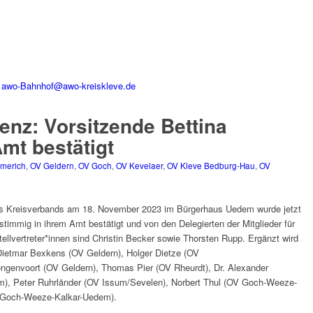
r
awo-Bahnhof@awo-kreiskleve.de
nz: Vorsitzende Bettina
mt bestätigt
merich
,
OV Geldern
,
OV Goch
,
OV Kevelaer
,
OV Kleve Bedburg-Hau
,
OV
res Kreisverbands am 18. November 2023 im Bürgerhaus Uedem wurde jetzt
timmig in ihrem Amt bestätigt und von den Delegierten der Mitglieder für
tellvertreter*innen sind Christin Becker sowie Thorsten Rupp. Ergänzt wird
 Dietmar Bexkens (OV Geldern), Holger Dietze (OV
ngenvoort (OV Geldern), Thomas Pier (OV Rheurdt), Dr. Alexander
, Peter Ruhrländer (OV Issum/Sevelen), Norbert Thul (OV Goch-Weeze-
V Goch-Weeze-Kalkar-Uedem).