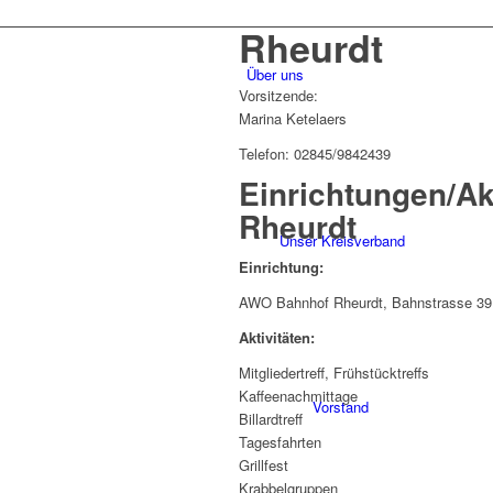
Rheurdt
Über uns
Vorsitzende:
Marina Ketelaers
Telefon: 02845/9842439
Einrichtungen/Ak
Rheurdt
Unser Kreisverband
Einrichtung:
AWO Bahnhof Rheurdt, Bahnstrasse 39 
Aktivitäten:
Mitgliedertreff, Frühstücktreffs
Kaffeenachmittage
Vorstand
Billardtreff
Tagesfahrten
Grillfest
Krabbelgruppen