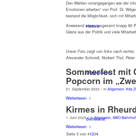
Den Wahlen vorangegangen war der infor
Emotionen arbeiten“ von Prof. Dr. Wög
bestand die Möglichkeit, sich mit Mita
Anwesend waren insgesamt knapp 80 Pers
Historie
Gäste aus der Politik und viele Mitarbei
Unser Foto zeigt von links nach rechts
Alexander Schmidt, Norbert Thul, Peter 
Sommerfest mit C
Organigramm
Popcorn im „Zwe
21. September 2023
/
in
Allgemein
,
Kita 
Weiterlesen
Kirmes in Rheurd
1. Juni 2023
/
in
Allgemein
,
AWO Bahnhof
Betriebsrat
Weiterlesen
Seite 3 von 4
1
2
3
4