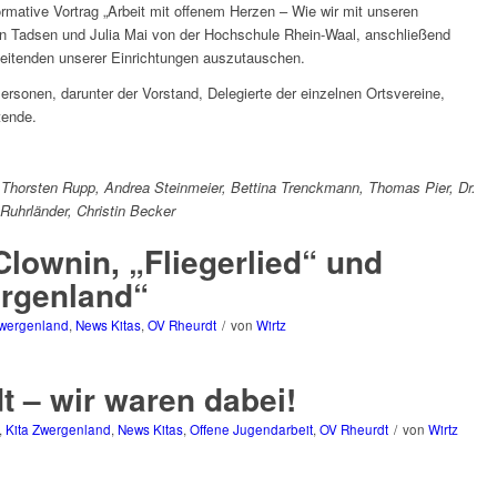
mative Vortrag „Arbeit mit offenem Herzen – Wie wir mit unseren
en Tadsen und Julia Mai von der Hochschule Rhein-Waal, anschließend
rbeitenden unserer Einrichtungen auszutauschen.
onen, darunter der Vorstand, Delegierte der einzelnen Ortsvereine,
tende.
: Thorsten Rupp, Andrea Steinmeier, Bettina Trenckmann, Thomas Pier, Dr.
Ruhrländer, Christin Becker
lownin, „Fliegerlied“ und
rgenland“
Zwergenland
,
News Kitas
,
OV Rheurdt
/
von
Wirtz
t – wir waren dabei!
,
Kita Zwergenland
,
News Kitas
,
Offene Jugendarbeit
,
OV Rheurdt
/
von
Wirtz