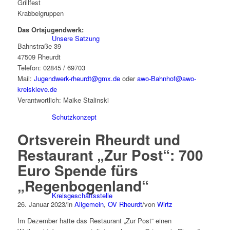
Grillfest
Krabbelgruppen
Das Ortsjugendwerk:
Unsere Satzung
Bahnstraße 39
47509 Rheurdt
Telefon: 02845 / 69703
Mail:
Jugendwerk-rheurdt@gmx.de
oder
awo-Bahnhof@awo-
kreiskleve.de
Verantwortlich: Maike Stalinski
Schutzkonzept
Ortsverein Rheurdt und
Restaurant „Zur Post“: 700
Euro Spende fürs
„Regenbogenland“
Kreisgeschäftsstelle
26. Januar 2023
/
in
Allgemein
,
OV Rheurdt
/
von
Wirtz
Im Dezember hatte das Restaurant „Zur Post“ einen