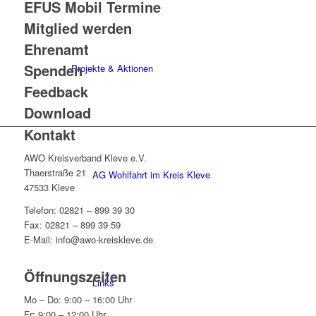
EFUS Mobil Termine
Mitglied werden
Ehrenamt
Spenden
Projekte & Aktionen
Feedback
Download
Kontakt
AWO Kreisverband Kleve e.V.
Thaerstraße 21
AG Wohlfahrt im Kreis Kleve
47533 Kleve
Telefon: 02821 – 899 39 30
Fax: 02821 – 899 39 59
E-Mail: info@awo-kreiskleve.de
Öffnungszeiten
Links
Mo – Do: 9:00 – 16:00 Uhr
Fr: 9:00 – 12:00 Uhr