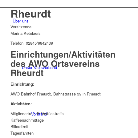
Rheurdt
Über uns
Vorsitzende:
Marina Ketelaers
Telefon: 02845/9842439
Einrichtungen/Aktivitäten
des AWO Ortsvereins
Unser Kreisverband
Rheurdt
Einrichtung:
AWO Bahnhof Rheurdt, Bahnstrasse 39 in Rheurdt
Aktivitäten:
Mitgliedertreff, Frühstücktreffs
Vorstand
Kaffeenachmittage
Billardtreff
Tagesfahrten