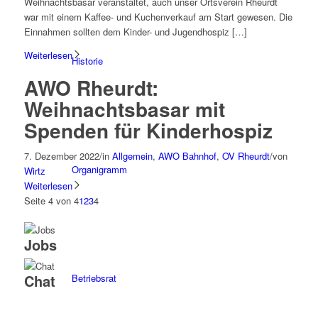
Weihnachtsbasar veranstaltet, auch unser Ortsverein Rheurdt
war mit einem Kaffee- und Kuchenverkauf am Start gewesen. Die
Einnahmen sollten dem Kinder- und Jugendhospiz […]
Weiterlesen
Historie
AWO Rheurdt:
Weihnachtsbasar mit
Spenden für Kinderhospiz
7. Dezember 2022
/
in
Allgemein
,
AWO Bahnhof
,
OV Rheurdt
/
von
Organigramm
Wirtz
Weiterlesen
Seite 4 von 4
1
2
3
4
Jobs
Chat
Betriebsrat