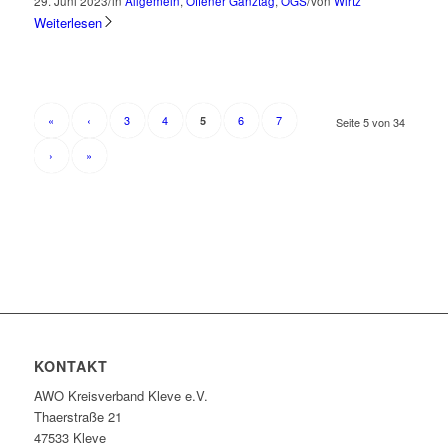
/
/
29. Juni 2023
in
Allgemein
,
Offener Ganztag
,
OGS
von
Wirtz
Weiterlesen
«
‹
3
4
6
7
5
Seite 5 von 34
›
»
KONTAKT
AWO Kreisverband Kleve e.V.
Thaerstraße 21
47533 Kleve