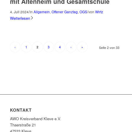
mit Altenheim und Gesamtschule
/
/
4. Juli 2024
in
Allgemein
,
Offener Ganztag
,
OGS
von
Wirtz
Weiterlesen
‹
1
3
4
›
»
2
Seite 2 von 33
KONTAKT
AWO Kreisverband Kleve e.V.
Thaerstraße 21
47533 Kleve