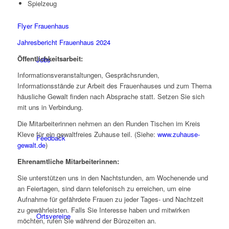
Spielzeug
Flyer Frauenhaus
Jahresbericht Frauenhaus 2024
Öffentlichkeitsarbeit:
Jobs
Informationsveranstaltungen, Gesprächsrunden,
Informationsstände zur Arbeit des Frauenhauses und zum Thema
häusliche Gewalt finden nach Absprache statt. Setzen Sie sich
mit uns in Verbindung.
Die Mitarbeiterinnen nehmen an den Runden Tischen im Kreis
Kleve für ein gewaltfreies Zuhause teil. (Siehe:
www.zuhause-
Feedback
gewalt.de
)
Ehrenamtliche Mitarbeiterinnen:
Sie unterstützen uns in den Nachtstunden, am Wochenende und
an Feiertagen, sind dann telefonisch zu erreichen, um eine
Aufnahme für gefährdete Frauen zu jeder Tages- und Nachtzeit
zu gewährleisten. Falls Sie Interesse haben und mitwirken
Ortsvereine
möchten, rufen Sie während der Bürozeiten an.