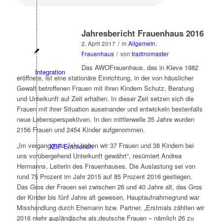
Jahresbericht Frauenhaus 2016
2. April 2017
/
in
Allgemein
,
Frauenhaus
/
von
tradinomaster
Das AWOFrauenhaus, das in Kleve 1982
Integration
eröffnete, ist eine stationäre Einrichtung, in der von häuslicher
Gewalt betroffenen Frauen mit ihren Kindern Schutz, Beratung
und Unterkunft auf Zeit erhalten. In dieser Zeit setzen sich die
Frauen mit ihrer Situation auseinander und entwickeln bestenfalls
neue Lebensperspektiven. In den mittlerweile 35 Jahre wurden
2156 Frauen und 2454 Kinder aufgenommen.
„Im vergangenen Jahr haben wir 37 Frauen und 38 Kindern bei
IZIF-Emmerich
uns vorübergehend Unterkunft gewährt“, resümiert Andrea
Hermanns, Leiterin des Frauenhauses. Die Auslastung sei von
rund 75 Prozent im Jahr 2015 auf 85 Prozent 2016 gestiegen.
Das Gros der Frauen sei zwischen 26 und 40 Jahre alt, das Gros
der Kinder bis fünf Jahre alt gewesen, Hauptaufnahmegrund war
Misshandlung durch Ehemann bzw. Partner. „Erstmals zählten wir
2016 mehr ausländische als deutsche Frauen – nämlich 26 zu