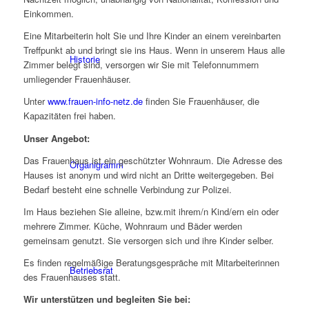
Einkommen.
Eine Mitarbeiterin holt Sie und Ihre Kinder an einem vereinbarten
Treffpunkt ab und bringt sie ins Haus. Wenn in unserem Haus alle
Historie
Zimmer belegt sind, versorgen wir Sie mit Telefonnummern
umliegender Frauenhäuser.
Unter
www.frauen-info-netz.de
finden Sie Frauenhäuser, die
Kapazitäten frei haben.
Unser Angebot:
Das Frauenhaus ist ein geschützter Wohnraum. Die Adresse des
Organigramm
Hauses ist anonym und wird nicht an Dritte weitergegeben. Bei
Bedarf besteht eine schnelle Verbindung zur Polizei.
Im Haus beziehen Sie alleine, bzw.mit ihrem/n Kind/ern ein oder
mehrere Zimmer. Küche, Wohnraum und Bäder werden
gemeinsam genutzt. Sie versorgen sich und ihre Kinder selber.
Es finden regelmäßige Beratungsgespräche mit Mitarbeiterinnen
Betriebsrat
des Frauenhauses statt.
Wir unterstützen und begleiten Sie bei: