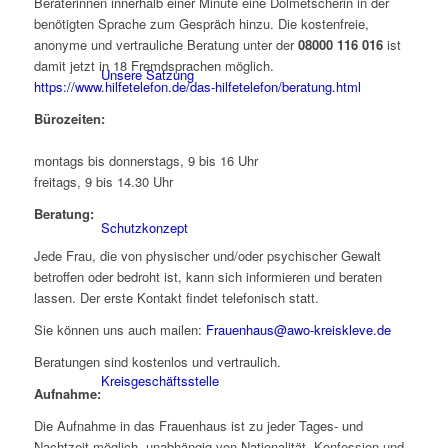
Beraterinnen innerhalb einer Minute eine Dolmetscherin in der
benötigten Sprache zum Gespräch hinzu. Die kostenfreie,
anonyme und vertrauliche Beratung unter der
08000 116 016
ist
damit jetzt in 18 Fremdsprachen möglich.
Unsere Satzung
https://www.hilfetelefon.de/das-hilfetelefon/beratung.html
Bürozeiten:
montags bis donnerstags, 9 bis 16 Uhr
freitags, 9 bis 14.30 Uhr
Beratung:
Schutzkonzept
Jede Frau, die von physischer und/oder psychischer Gewalt
betroffen oder bedroht ist, kann sich informieren und beraten
lassen. Der erste Kontakt findet telefonisch statt.
Sie können uns auch mailen:
Frauenhaus@awo-kreiskleve.de
Beratungen sind kostenlos und vertraulich.
Kreisgeschäftsstelle
Aufnahme:
Die Aufnahme in das Frauenhaus ist zu jeder Tages- und
Nachtzeit möglich, unabhängig von Nationalität, Konfession und