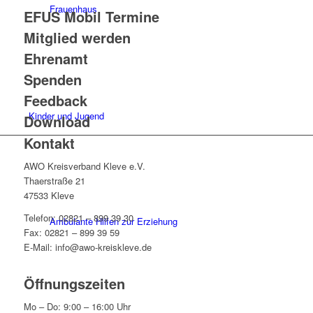
Frauenhaus
EFUS Mobil Termine
Mitglied werden
Ehrenamt
Spenden
Feedback
Kinder und Jugend
Download
Kontakt
AWO Kreisverband Kleve e.V.
Thaerstraße 21
47533 Kleve
Telefon: 02821 – 899 39 30
Ambulante Hilfen zur Erziehung
Fax: 02821 – 899 39 59
E-Mail: info@awo-kreiskleve.de
Öffnungszeiten
Mo – Do: 9:00 – 16:00 Uhr