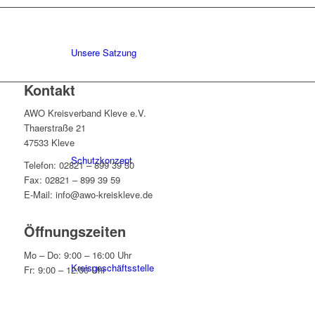
Unsere Satzung
Kontakt
AWO Kreisverband Kleve e.V.
Thaerstraße 21
47533 Kleve
Schutzkonzept
Telefon: 02821 – 899 39 30
Fax: 02821 – 899 39 59
E-Mail: info@awo-kreiskleve.de
Öffnungszeiten
Mo – Do: 9:00 – 16:00 Uhr
Kreisgeschäftsstelle
Fr: 9:00 – 12:00 Uhr