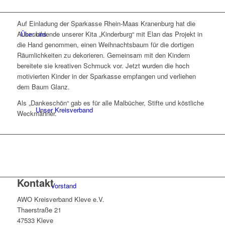
Auf Einladung der Sparkasse Rhein-Maas Kranenburg hat die
Über uns
Auszubildende unserer Kita „Kinderburg“ mit Elan das Projekt in
die Hand genommen, einen Weihnachtsbaum für die dortigen
Räumlichkeiten zu dekorieren. Gemeinsam mit den Kindern
bereitete sie kreativen Schmuck vor. Jetzt wurden die hoch
motivierten Kinder in der Sparkasse empfangen und verliehen
dem Baum Glanz.
Als „Dankeschön“ gab es für alle Malbücher, Stifte und köstliche
Unser Kreisverband
Weckmänner.
Kontakt
Vorstand
AWO Kreisverband Kleve e.V.
Thaerstraße 21
47533 Kleve