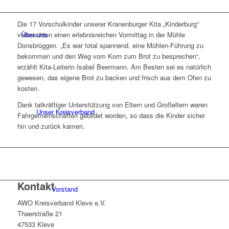
Die 17 Vorschulkinder unserer Kranenburger Kita „Kinderburg“
Über uns
verbrachten einen erlebnisreichen Vormittag in der Mühle
Donsbrüggen. „Es war total spannend, eine Mühlen-Führung zu
bekommen und den Weg vom Korn zum Brot zu besprechen“,
erzählt Kita-Leiterin Isabel Beermann. Am Besten sei es natürlich
gewesen, das eigene Brot zu backen und frisch aus dem Ofen zu
kosten.
Dank tatkräftiger Unterstützung von Eltern und Großeltern waren
Unser Kreisverband
Fahrgemeinschaften gebildet worden, so dass die Kinder sicher
hin und zurück kamen.
Kontakt
Vorstand
AWO Kreisverband Kleve e.V.
Thaerstraße 21
47533 Kleve