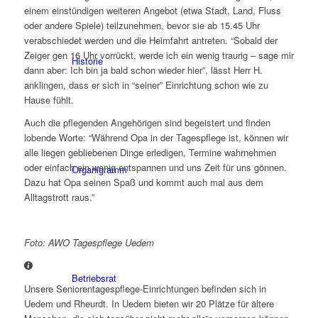
einem einstündigen weiteren Angebot (etwa Stadt, Land, Fluss
oder andere Spiele) teilzunehmen, bevor sie ab 15.45 Uhr
verabschiedet werden und die Heimfahrt antreten. “Sobald der
Zeiger gen 16 Uhr vorrückt, werde ich ein wenig traurig – sage mir
Historie
dann aber: Ich bin ja bald schon wieder hier”, lässt Herr H.
anklingen, dass er sich in “seiner” Einrichtung schon wie zu
Hause fühlt.
Auch die pflegenden Angehörigen sind begeistert und finden
lobende Worte: “Während Opa in der Tagespflege ist, können wir
alle liegen gebliebenen Dinge erledigen, Termine wahrnehmen
oder einfach ein wenig entspannen und uns Zeit für uns gönnen.
Organigramm
Dazu hat Opa seinen Spaß und kommt auch mal aus dem
Alltagstrott raus.”
Foto: AWO Tagespflege Uedem
Betriebsrat
Unsere Seniorentagespflege-Einrichtungen befinden sich in
Uedem und Rheurdt. In Uedem bieten wir 20 Plätze für ältere