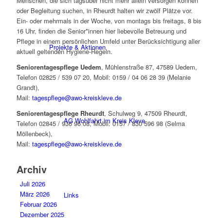
Menschen, die sich tagsüber nicht mehr allein versorgen können
oder Begleitung suchen, in Rheurdt halten wir zwölf Plätze vor.
Ein- oder mehrmals in der Woche, von montags bis freitags, 8 bis
16 Uhr, finden die Senior*innen hier liebevolle Betreuung und
Pflege in einem persönlichen Umfeld unter Berücksichtigung aller
Projekte & Aktionen
aktuell geltenden Hygiene-Regeln.
Seniorentagespflege Uedem
, Mühlenstraße 87, 47589 Uedem,
Telefon 02825 / 539 07 20, Mobil: 0159 / 04 06 28 39 (Melanie
Grandt),
Mail:
tagespflege@awo-kreiskleve.de
Seniorentagespflege Rheurdt
, Schulweg 9, 47509 Rheurdt,
AG Wohlfahrt im Kreis Kleve
Telefon 02845 / 936 96 08, Mobil: 0157 / 830 596 98 (Selma
Möllenbeck),
Mail:
tagespflege@awo-kreiskleve.de
Archiv
Juli 2026
März 2026
Links
Februar 2026
Dezember 2025