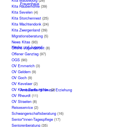
Kita Mäuseburg
(26)
Frauenhaus
Kita Räuberhöhle
(39)
Kita Sevelen
(4)
Kita Storchennest
(25)
Kita Wachtendonk
(24)
Kita Zwergenland
(39)
Migrationsberatung
(5)
News Kitas
(93)
Kinder und Jugend
Offene Jugendarbeit
(8)
Offener Ganztag
(97)
OGS
(90)
OV Emmerich
(3)
OV Geldern
(9)
OV Goch
(9)
OV Kevelaer
(2)
OV Kleve Bedburg-Hau
(2)
Ambulante Hilfen zur Erziehung
OV Rheurdt
(11)
OV Straelen
(8)
Reiseservice
(2)
Schwangerschaftsberatung
(16)
Senior*innen-Tagespflege
(17)
Seniorenberatung
(35)