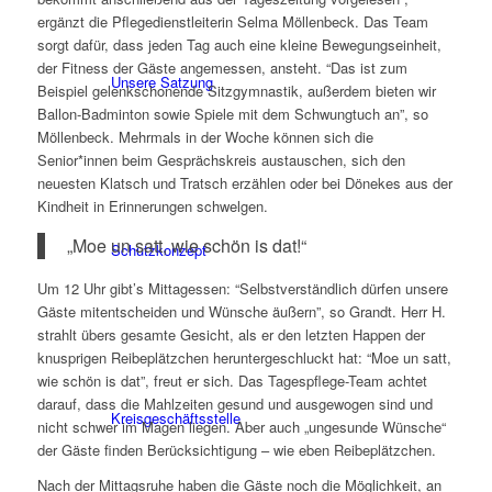
ergänzt die Pflegedienstleiterin Selma Möllenbeck. Das Team
sorgt dafür, dass jeden Tag auch eine kleine Bewegungseinheit,
der Fitness der Gäste angemessen, ansteht. “Das ist zum
Unsere Satzung
Beispiel gelenkschonende Sitzgymnastik, außerdem bieten wir
Ballon-Badminton sowie Spiele mit dem Schwungtuch an”, so
Möllenbeck. Mehrmals in der Woche können sich die
Senior*innen beim Gesprächskreis austauschen, sich den
neuesten Klatsch und Tratsch erzählen oder bei Dönekes aus der
Kindheit in Erinnerungen schwelgen.
„Moe un satt, wie schön is dat!“
Schutzkonzept
Um 12 Uhr gibt’s Mittagessen: “Selbstverständlich dürfen unsere
Gäste mitentscheiden und Wünsche äußern”, so Grandt. Herr H.
strahlt übers gesamte Gesicht, als er den letzten Happen der
knusprigen Reibeplätzchen heruntergeschluckt hat: “Moe un satt,
wie schön is dat”, freut er sich. Das Tagespflege-Team achtet
darauf, dass die Mahlzeiten gesund und ausgewogen sind und
Kreisgeschäftsstelle
nicht schwer im Magen liegen. Aber auch „ungesunde Wünsche“
der Gäste finden Berücksichtigung – wie eben Reibeplätzchen.
Nach der Mittagsruhe haben die Gäste noch die Möglichkeit, an