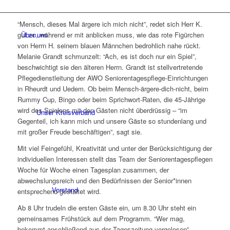
“Mensch, dieses Mal ärgere ich mich nicht”, redet sich Herr K.
Über uns
gut zu, während er mit anblicken muss, wie das rote Figürchen
von Herrn H. seinem blauen Männchen bedrohlich nahe rückt.
Melanie Grandt schmunzelt: “Ach, es ist doch nur ein Spiel”,
beschwichtigt sie den älteren Herrn. Grandt ist stellvertretende
Pflegedienstleitung der AWO Seniorentagespflege-Einrichtungen
in Rheurdt und Uedem. Ob beim Mensch-ärgere-dich-nicht, beim
Rummy Cup, Bingo oder beim Sprichwort-Raten, die 45-Jährige
wird des Spielens mit den Gästen nicht überdrüssig – “im
Unser Kreisverband
Gegenteil, ich kann mich und unsere Gäste so stundenlang und
mit großer Freude beschäftigen”, sagt sie.
Mit viel Feingefühl, Kreativität und unter der Berücksichtigung der
individuellen Interessen stellt das Team der Seniorentagespflegen
Woche für Woche einen Tagesplan zusammen, der
abwechslungsreich und den Bedürfnissen der Senior*innen
Vorstand
entsprechend gestaltet wird.
Ab 8 Uhr trudeln die ersten Gäste ein, um 8.30 Uhr steht ein
gemeinsames Frühstück auf dem Programm. “Wer mag,
bekommt anschließend aus der Tageszeitung vorgelesen”,