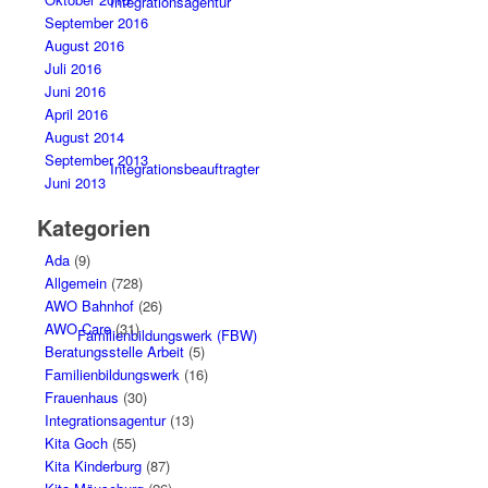
Integrationsagentur
September 2016
August 2016
Juli 2016
Juni 2016
April 2016
August 2014
September 2013
Integrationsbeauftragter
Juni 2013
Kategorien
Ada
(9)
Allgemein
(728)
AWO Bahnhof
(26)
AWO Care
(31)
Familienbildungswerk (FBW)
Beratungsstelle Arbeit
(5)
Familienbildungswerk
(16)
Frauenhaus
(30)
Integrationsagentur
(13)
Kita Goch
(55)
Kita Kinderburg
(87)