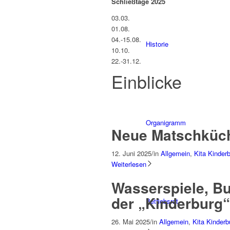
Schließtage 2025
03.03.
01.08.
04.-15.08.
Historie
10.10.
22.-31.12.
Einblicke
Organigramm
Neue Matschküch
12. Juni 2025
/
in
Allgemein
,
Kita Kinder
Weiterlesen
Wasserspiele, Bu
der „Kinderburg“
Betriebsrat
26. Mai 2025
/
in
Allgemein
,
Kita Kinderb