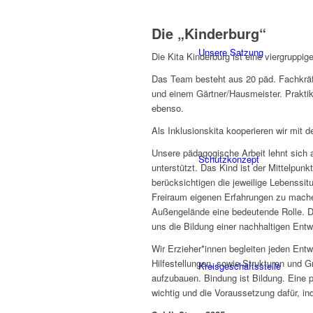
Die „Kinderburg“
Unsere Satzung
Die Kita Kinderburg ist eine viergruppi
Das Team besteht aus 20 päd. Fachkräften
und einem Gärtner/Hausmeister. Praktik
ebenso.
Als Inklusionskita kooperieren wir mit d
Unsere pädagogische Arbeit lehnt sich 
Schutzkonzept
unterstützt. Das Kind ist der Mittelpun
berücksichtigen die jeweilige Lebenssit
Freiraum eigenen Erfahrungen zu mache
Außengelände eine bedeutende Rolle. Di
uns die Bildung einer nachhaltigen Entw
Wir Erzieher*innen begleiten jeden Entwi
Hilfestellungen, sowie Strukturen und G
Kreisgeschäftsstelle
aufzubauen. Bindung ist Bildung. Eine p
wichtig und die Voraussetzung dafür, ind