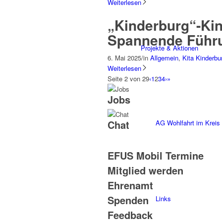
Weiterlesen
„Kinderburg“-Ki
Spannende Führu
Projekte & Aktionen
6. Mai 2025
/
in
Allgemein
,
Kita Kinderbu
Weiterlesen
Seite 2 von 29
‹
1
2
3
4
›
»
Jobs
Chat
AG Wohlfahrt im Kreis
EFUS Mobil Termine
Mitglied werden
Ehrenamt
Spenden
Links
Feedback