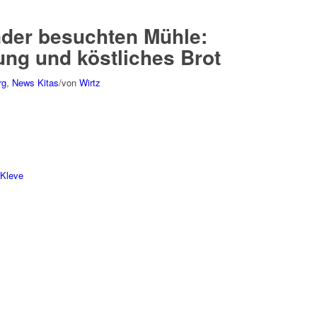
nder besuchten Mühle:
ng und köstliches Brot
rg
,
News Kitas
/
von
Wirtz
 Kleve