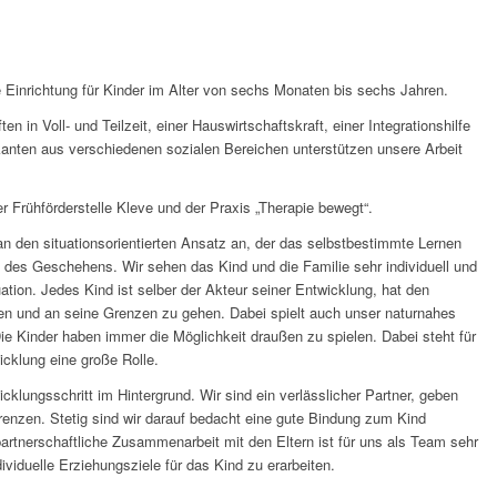
ge Einrichtung für Kinder im Alter von sechs Monaten bis sechs Jahren.
 in Voll- und Teilzeit, einer Hauswirtschaftskraft, einer Integrationshilfe
anten aus verschiedenen sozialen Bereichen unterstützen unsere Arbeit
er Frühförderstelle Kleve und der Praxis „Therapie bewegt“.
an den situationsorientierten Ansatz an, der das selbstbestimmte Lernen
kt des Geschehens. Wir sehen das Kind und die Familie sehr individuell und
uation. Jedes Kind ist selber der Akteur seiner Entwicklung, hat den
n und an seine Grenzen zu gehen. Dabei spielt auch unser naturnahes
e Kinder haben immer die Möglichkeit draußen zu spielen. Dabei steht für
icklung eine große Rolle.
cklungsschritt im Hintergrund. Wir sind ein verlässlicher Partner, geben
renzen. Stetig sind wir darauf bedacht eine gute Bindung zum Kind
artnerschaftliche Zusammenarbeit mit den Eltern ist für uns als Team sehr
ividuelle Erziehungsziele für das Kind zu erarbeiten.