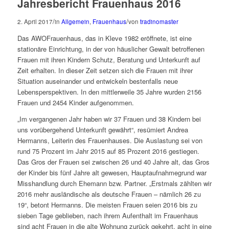
Jahresbericht Frauenhaus 2016
/
/
2. April 2017
in
Allgemein
,
Frauenhaus
von
tradinomaster
Das AWOFrauenhaus, das in Kleve 1982 eröffnete, ist eine
stationäre Einrichtung, in der von häuslicher Gewalt betroffenen
Frauen mit ihren Kindern Schutz, Beratung und Unterkunft auf
Zeit erhalten. In dieser Zeit setzen sich die Frauen mit ihrer
Situation auseinander und entwickeln bestenfalls neue
Lebensperspektiven. In den mittlerweile 35 Jahre wurden 2156
Frauen und 2454 Kinder aufgenommen.
„Im vergangenen Jahr haben wir 37 Frauen und 38 Kindern bei
uns vorübergehend Unterkunft gewährt“, resümiert Andrea
Hermanns, Leiterin des Frauenhauses. Die Auslastung sei von
rund 75 Prozent im Jahr 2015 auf 85 Prozent 2016 gestiegen.
Das Gros der Frauen sei zwischen 26 und 40 Jahre alt, das Gros
der Kinder bis fünf Jahre alt gewesen, Hauptaufnahmegrund war
Misshandlung durch Ehemann bzw. Partner. „Erstmals zählten wir
2016 mehr ausländische als deutsche Frauen – nämlich 26 zu
19“, betont Hermanns. Die meisten Frauen seien 2016 bis zu
sieben Tage geblieben, nach ihrem Aufenthalt im Frauenhaus
sind acht Frauen in die alte Wohnung zurück gekehrt, acht in eine