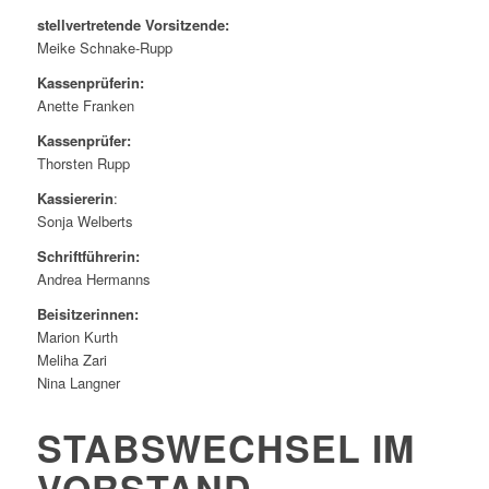
stellvertretende Vorsitzende:
Meike Schnake-Rupp
Kassenprüferin:
Anette Franken
Kassenprüfer:
Thorsten Rupp
Kassiererin
:
Sonja Welberts
Schriftführerin:
Andrea Hermanns
Beisitzerinnen:
Marion Kurth
Meliha Zari
Nina Langner
STABSWECHSEL IM
VORSTAND