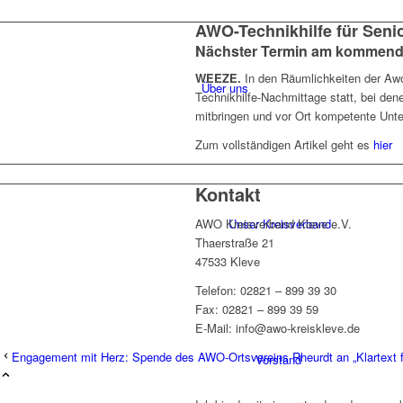
AWO-Technikhilfe für Sen
Nächster Termin am kommende
WEEZE.
In den Räumlichkeiten der Awo
Über uns
Technikhilfe-Nachmittage statt, bei de
mitbringen und vor Ort kompetente Unte
Zum vollständigen Artikel geht es
hier
Kontakt
Unser Kreisverband
AWO Kreisverband Kleve e.V.
Thaerstraße 21
47533 Kleve
Telefon: 02821 – 899 39 30
Fax: 02821 – 899 39 59
E-Mail: info@awo-kreiskleve.de
Engagement mit Herz: Spende des AWO-Ortsvereins Rheurdt an „Klartext fü
Vorstand