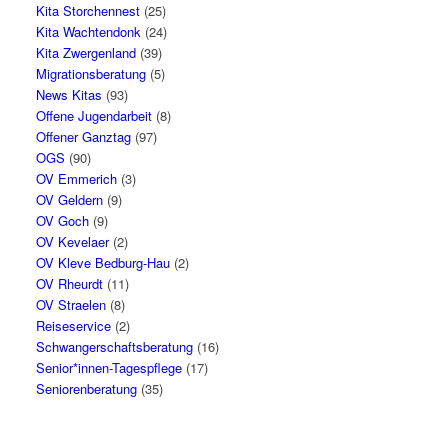
Kita Storchennest
(25)
Kita Wachtendonk
(24)
Kita Zwergenland
(39)
Migrationsberatung
(5)
News Kitas
(93)
Offene Jugendarbeit
(8)
Offener Ganztag
(97)
OGS
(90)
OV Emmerich
(3)
OV Geldern
(9)
OV Goch
(9)
OV Kevelaer
(2)
OV Kleve Bedburg-Hau
(2)
OV Rheurdt
(11)
OV Straelen
(8)
Reiseservice
(2)
Schwangerschaftsberatung
(16)
Senior*innen-Tagespflege
(17)
Seniorenberatung
(35)