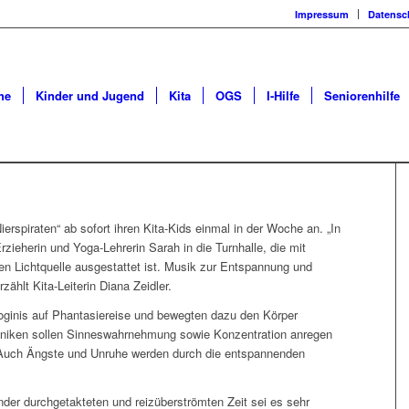
Impressum
Datensc
he
Kinder und Jugend
Kita
OGS
I-Hilfe
Seniorenhilfe
erspiraten“ ab sofort ihren Kita-Kids einmal in der Woche an. „In
rzieherin und Yoga-Lehrerin Sarah in die Turnhalle, die mit
n Lichtquelle ausgestattet ist. Musik zur Entspannung und
rzählt Kita-Leiterin Diana Zeidler.
oginis auf Phantasiereise und bewegten dazu den Körper
hniken sollen Sinneswahrnehmung sowie Konzentration anregen
„Auch Ängste und Unruhe werden durch die entspannenden
inder durchgetakteten und reizüberströmten Zeit sei es sehr