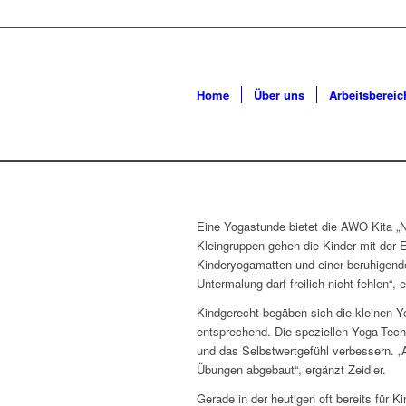
Home
Über uns
Arbeitsbereic
Eine Yogastunde bietet die AWO Kita „Ni
Kleingruppen gehen die Kinder mit der E
Kinderyogamatten und einer beruhigende
Untermalung darf freilich nicht fehlen“, e
Kindgerecht begäben sich die kleinen Y
entsprechend. Die speziellen Yoga-Tec
und das Selbstwertgefühl verbessern. 
Übungen abgebaut“, ergänzt Zeidler.
Gerade in der heutigen oft bereits für K