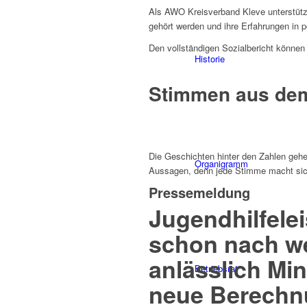
Als AWO Kreisverband Kleve unterstütz
gehört werden und ihre Erfahrungen in p
Den vollständigen Sozialbericht können
Historie
Stimmen aus dem
Die Geschichten hinter den Zahlen gehe
Organigramm
Aussagen, denn jede Stimme macht sicht
Pressemeldung
Jugendhilfele
schon nach w
anlässlich Mi
Betriebsrat
neue Berechn