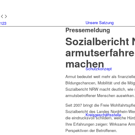
Unsere Satzung
1
2
3
Pressemeldung
Sozialbericht
armutserfahre
machen
Schutzkonzept
Armut bedeutet weit mehr als finanziell
Bildungschancen, Mobilität und die Mögl
Sozialbericht NRW macht deutlich, wie 
armutsbetroffener Menschen auswirken.
Seit 2007 bringt die Freie Wohlfahrts
Sozialbericht des Landes Nordrhein-Wes
Kreisgeschäftsstelle
die eindrucksvoll schildern, welche Hü
Ihre Erfahrungen zeigen: Wirksame Armu
Perspektiven der Betroffenen.