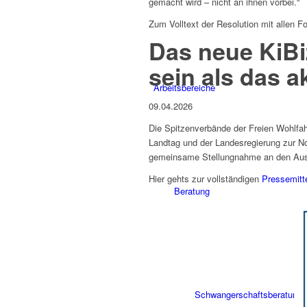
gemacht wird – nicht an ihnen vorbei.“
Zum Volltext der Resolution mit allen 
Das neue KiBiz
sein als das a
Arbeitsbereiche
09.04.2026
Die Spitzenverbände der Freien Wohlfa
Landtag und der Landesregierung zur No
gemeinsame Stellungnahme an den Auss
Hier gehts zur vollständigen
Pressemitt
Beratung
Schwangerschaftsberatung