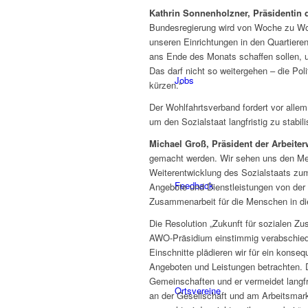
Kathrin Sonnenholzner, Präsidentin d
Bundesregierung wird von Woche zu Woch
unseren Einrichtungen in den Quartier
ans Ende des Monats schaffen sollen, 
Das darf nicht so weitergehen – die Pol
Jobs
kürzen.“
Der Wohlfahrtsverband fordert vor allem
um den Sozialstaat langfristig zu stabili
Michael Groß, Präsident der Arbeiter
gemacht werden. Wir sehen uns den Mens
Weiterentwicklung des Sozialstaats zum
Feedback
Angebote und Dienstleistungen von der Po
Zusammenarbeit für die Menschen in d
Die Resolution „Zukunft für sozialen 
AWO-Präsidium einstimmig verabschiedet.
Einschnitte plädieren wir für ein konse
Angeboten und Leistungen betrachten. D
Gemeinschaften und er vermeidet langfr
Ortsvereine
an der Gesellschaft und am Arbeitsmarkt