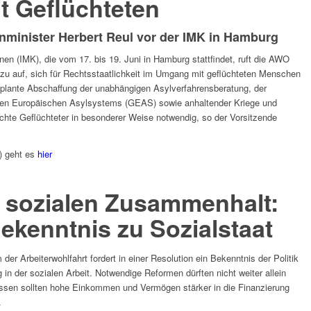
 Geflüchteten
nminister Herbert Reul vor der IMK in Hamburg
nen (IMK), die vom 17. bis 19. Juni in Hamburg stattfindet, ruft die AWO
zu auf, sich für Rechtsstaatlichkeit im Umgang mit geflüchteten Menschen
eplante Abschaffung der unabhängigen Asylverfahrensberatung, der
n Europäischen Asylsystems (GEAS) sowie anhaltender Kriege und
echte Geflüchteter in besonderer Weise notwendig, so der Vorsitzende
) geht es
hier
r sozialen Zusammenhalt:
ekenntnis zu Sozialstaat
er Arbeiterwohlfahrt fordert in einer Resolution ein Bekenntnis der Politik
g in der sozialen Arbeit. Notwendige Reformen dürften nicht weiter allein
essen sollten hohe Einkommen und Vermögen stärker in die Finanzierung
.