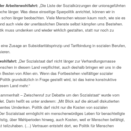
er Arbeiterwohlfahrt:
„Die Liste der Sozialkürzungen der unionsgeführten
e länger. Was diese einseitige Sparpolitik anrichtet, können wir in
en schon länger beobachten. Viele Menschen wissen kaum noch, wie sie es
und auch viele der unerlässlichen Dienste selbst kämpfen ums Bestehen.
itik muss umdenken und wieder wirklich gestalten, statt nur noch zu
 eine Zusage an Subsidiaritätsprinzip und Tarifbindung in sozialen Berufen,
sieren.
wohlfahrt:
„Der Sozialstaat darf nicht länger zur Verhandlungsmasse
chen in diesem Land verpflichtet, auch deshalb bringen wir uns in die
 Besten von Allen ein. Wenn das Fortbestehen vielfältiger sozialer
litik grundsätzlich in Frage gestellt wird, ist das keine konstruktive
iesem Land mehr.“
Zusammenhalt – Zwischenruf zur Debatte um den Sozialstaat“ wurde vom
 Darin heißt es unter anderem: „Mit Blick auf die aktuell diskutierten
quentes Umdenken. Politik darf nicht nur die Kosten von sozialen
er Sozialstaat ermöglicht ein menschenwürdiges Leben für benachteiligte
istig, über Wahlperioden hinweg, auch Kosten, weil er Menschen befähigt,
 teilzuhaben. (…) Vertrauen entsteht dort, wo Politik für Menschen