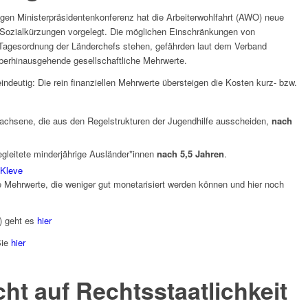
igen Ministerpräsidentenkonferenz hat die Arbeiterwohlfahrt (AWO) neue
Sozialkürzungen vorgelegt. Die möglichen Einschränkungen von
r Tagesordnung der Länderchefs stehen, gefährden laut dem Verband
überhinausgehende gesellschaftliche Mehrwerte.
ndeutig: Die rein finanziellen Mehrwerte übersteigen die Kosten kurz- bzw.
wachsene, die aus den Regelstrukturen der Jugendhilfe ausscheiden,
nach
egleitete minderjährige Ausländer*innen
nach 5,5 Jahren
.
 Kleve
 Mehrwerte, die weniger gut monetarisiert werden können und hier noch
) geht es
hier
Sie
hier
 auf Rechtsstaatlichkeit