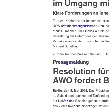
im Umgang mit
Klare Forderungen an Inne
Zur 225. Konferenz der Innenminister*in
NRW den Innenminister Herbert Reul da
Wir als Arbeitgeberin
stark zu machen. Im Hinblick auf die g
Umsetzung der Reform des gemeinsame
Vertreibungen sei der Einsatz für die R
Michael Scheffler.
Zum Volltext der Pressemitteilung (PDF
Pressemeldung
Mitglied werden
Resolution fü
AWO fordert B
Berlin, den 5. Mai 2026.
Das Präsidium d
zu Subsidiaritätsprinzip und Tarifbindun
Ehrenamt
auf Kosten des Sozialen gehen, stattd
des Gemeinwesens einbezogen werden