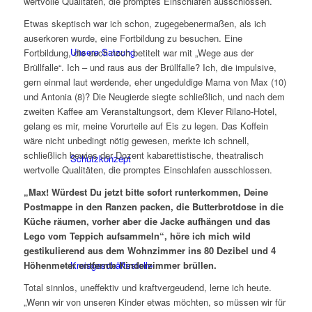
wertvolle Qualitäten, die promptes Einschlafen ausschlossen.
Etwas skeptisch war ich schon, zugegebenermaßen, als ich
auserkoren wurde, eine Fortbildung zu besuchen. Eine
Unsere Satzung
Fortbildung, die auch noch betitelt war mit „Wege aus der
Brüllfalle“. Ich – und raus aus der Brüllfalle? Ich, die impulsive,
gern einmal laut werdende, eher ungeduldige Mama von Max (10)
und Antonia (8)? Die Neugierde siegte schließlich, und nach dem
zweiten Kaffee am Veranstaltungsort, dem Klever Rilano-Hotel,
gelang es mir, meine Vorurteile auf Eis zu legen. Das Koffein
wäre nicht unbedingt nötig gewesen, merkte ich schnell,
schließlich bewies der Dozent kabarettistische, theatralisch
Schutzkonzept
wertvolle Qualitäten, die promptes Einschlafen ausschlossen.
„Max! Würdest Du jetzt bitte sofort runterkommen, Deine
Postmappe in den Ranzen packen, die Butterbrotdose in die
Küche räumen, vorher aber die Jacke aufhängen und das
Lego vom Teppich aufsammeln“, höre ich mich wild
gestikulierend aus dem Wohnzimmer ins 80 Dezibel und
4
Kreisgeschäftsstelle
Höhenmeter entfernte Kinderzimmer brüllen.
Total sinnlos, uneffektiv und kraftvergeudend, lerne ich heute.
„Wenn wir von unseren Kinder etwas möchten, so müssen wir für