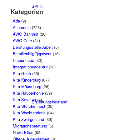
SPFH
Kategorien
Ada
(9)
Allgemein
(728)
AWO Bahnhof
(26)
AWO Care
(31)
Beratungsstelle Arbeit
(5)
Familienbildungswerk
(16)
UFH
Frauenhaus
(30)
Integrationsagentur
(13)
Kita Goch
(55)
Kita Kinderburg
(87)
Kita Mäuseburg
(26)
Kita Räuberhöhle
(39)
Kita Sevelen
(4)
Erziehungsbeistand
Kita Storchennest
(25)
Kita Wachtendonk
(24)
Kita Zwergenland
(39)
Migrationsberatung
(5)
News Kitas
(93)
Offene Jugendarbeit
(8)