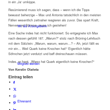
in ein ‚Ja‘ umkippe.
Resümierend muss ich sagen, dass – wenn ich die Tipps
bewusst beherzige – Max und Antonia tatsächlich in den meisten
Fällen wesentlich zeitnaher reagieren als zuvor. Das spart Kraft,
Nerven und Stimme, muss ich gestehen!
Wir als Arbeitgeberin
Eine Sache indes hat nicht funktioniert: So entgegnete ich Max
nach dessen gefühlt 187. „Warum?“ stolz nach Brüning-Lehrbuch
mit dem Sätzlein: „Warum, warum, warum…? – Ah, jetzt fällt es
mir ein… Weil Quark keine Knochen hat!“ Eigentlich hätte
Söhnchen jetzt verdutzt und baff dreinschauen müssen.
Indes, er fragt: „Wieso hat Quark eigentlich keine Knochen?“
Mitglied werden
Von Kerstin Olañeta
Eintrag teilen
Ehrenamt