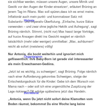
sie sichtbar werden, müssen unsere Augen, unsere Mimik und
Gestik vor den Augen der Kinder einsetzen“, erläutert Brüning an
jenem Tag im Rilano. Max soll spüren,dass ich es ernst meine.
Inflationär auch mein punkt- und kommaloser Satz mit
Historie
Substantiv- und Imperativ-Überflutung. „Einfache, kurze Sätze
verwenden – und zwar ohne jegliche Hektik und Aufregung“, sagt
Brüning nämlich. Stimmt, (nicht nur) Max hasst lange Vorträge,
auf kurze Ansagen direkt ins Gesicht reagiert er nämlich
tatsächlich (mehr oder weniger) unmittelbar: „Max, aufräumen!“
reicht ab sofort (meistens) völlig!
Nur Antonia, die bockt weiterhin und ignoriert mich
Organigramm
geflissentlich. Ihre Baby-Born ist gerade viel interessanter
als mein Erwachsenen-Gedöns.
„Jetzt ist es wichtig, zu schweigen“, sagt Brüning. Folge nämlich
nach einer Aufforderung gekonntes Schweigen, steige der
Entscheidungsdruck für die Kinder: Gebe ich dem Wunsch von
Mama nach – oder soll ich eine ungemütliche Zuspitzung der
Lage riskieren? Oft erfolge spätestens jetzt das Handeln.
Betriebsrat
„Antonia, wenn Du jetzt nicht sofort deine Klamotten vom
Boden räumst, bekommst Du eine Woche lang keine