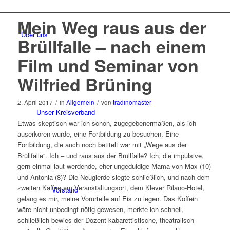
Mein Weg raus aus der
Über uns
Brüllfalle – nach einem
Film und Seminar von
Wilfried Brüning
2. April 2017
/
in
Allgemein
/
von
tradinomaster
Unser Kreisverband
Etwas skeptisch war ich schon, zugegebenermaßen, als ich
auserkoren wurde, eine Fortbildung zu besuchen. Eine
Fortbildung, die auch noch betitelt war mit „Wege aus der
Brüllfalle“. Ich – und raus aus der Brüllfalle? Ich, die impulsive,
gern einmal laut werdende, eher ungeduldige Mama von Max (10)
und Antonia (8)? Die Neugierde siegte schließlich, und nach dem
zweiten Kaffee am Veranstaltungsort, dem Klever Rilano-Hotel,
Vorstand
gelang es mir, meine Vorurteile auf Eis zu legen. Das Koffein
wäre nicht unbedingt nötig gewesen, merkte ich schnell,
schließlich bewies der Dozent kabarettistische, theatralisch