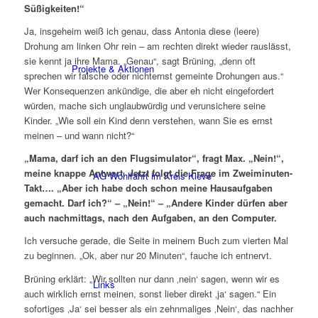
Süßigkeiten!“
Ja, insgeheim weiß ich genau, dass Antonia diese (leere)
Drohung am linken Ohr rein – am rechten direkt wieder rauslässt,
sie kennt ja ihre Mama. „Genau“, sagt Brüning, „denn oft
Projekte & Aktionen
sprechen wir falsche oder nichternst gemeinte Drohungen aus.“
Wer Konsequenzen ankündige, die aber eh nicht eingefordert
würden, mache sich unglaubwürdig und verunsichere seine
Kinder. „Wie soll ein Kind denn verstehen, wann Sie es ernst
meinen – und wann nicht?“
„Mama, darf ich an den Flugsimulator“, fragt Max. „Nein!“,
meine knappe Antwort. Jetzt folgt die Frage im Zweiminuten-
AG Wohlfahrt im Kreis Kleve
Takt…. „Aber ich habe doch schon meine Hausaufgaben
gemacht. Darf ich?“ – „Nein!“ – „Andere Kinder dürfen aber
auch nachmittags, nach den Aufgaben, an den Computer.
Ich versuche gerade, die Seite in meinem Buch zum vierten Mal
zu beginnen. „Ok, aber nur 20 Minuten“, fauche ich entnervt.
Brüning erklärt: „Wir sollten nur dann ‚nein‘ sagen, wenn wir es
Links
auch wirklich ernst meinen, sonst lieber direkt ‚ja‘ sagen.“ Ein
sofortiges ‚Ja‘ sei besser als ein zehnmaliges ‚Nein‘, das nachher