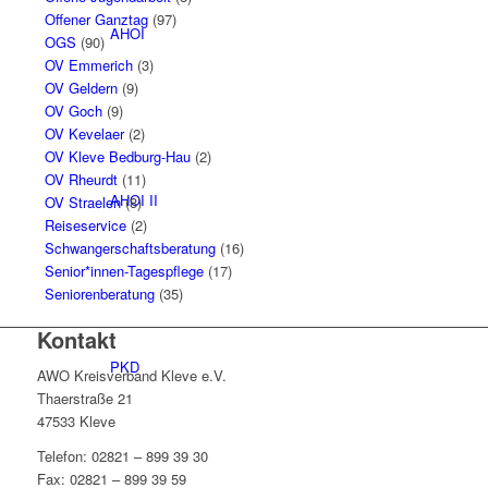
Offener Ganztag
(97)
AHOI
OGS
(90)
OV Emmerich
(3)
OV Geldern
(9)
OV Goch
(9)
OV Kevelaer
(2)
OV Kleve Bedburg-Hau
(2)
OV Rheurdt
(11)
AHOI II
OV Straelen
(8)
Reiseservice
(2)
Schwangerschaftsberatung
(16)
Senior*innen-Tagespflege
(17)
Seniorenberatung
(35)
Kontakt
PKD
AWO Kreisverband Kleve e.V.
Thaerstraße 21
47533 Kleve
Telefon: 02821 – 899 39 30
Fax: 02821 – 899 39 59