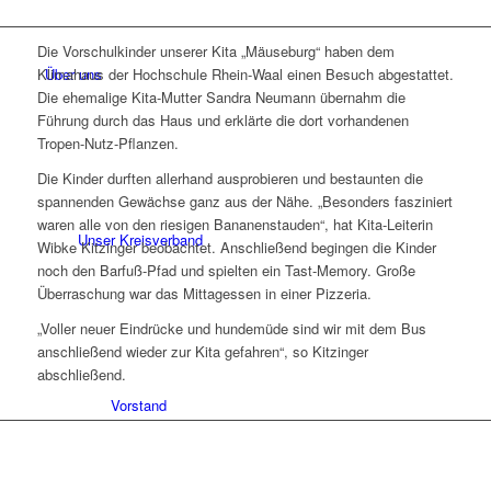
Die Vorschulkinder unserer Kita „Mäuseburg“ haben dem
Über uns
Klimahaus der Hochschule Rhein-Waal einen Besuch abgestattet.
Die ehemalige Kita-Mutter Sandra Neumann übernahm die
Führung durch das Haus und erklärte die dort vorhandenen
Tropen-Nutz-Pflanzen.
Die Kinder durften allerhand ausprobieren und bestaunten die
spannenden Gewächse ganz aus der Nähe. „Besonders fasziniert
waren alle von den riesigen Bananenstauden“, hat Kita-Leiterin
Unser Kreisverband
Wibke Kitzinger beobachtet. Anschließend begingen die Kinder
noch den Barfuß-Pfad und spielten ein Tast-Memory. Große
Überraschung war das Mittagessen in einer Pizzeria.
„Voller neuer Eindrücke und hundemüde sind wir mit dem Bus
anschließend wieder zur Kita gefahren“, so Kitzinger
abschließend.
Vorstand