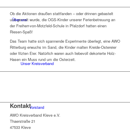
Ob die Aktionen draußen stattfanden – oder drinnen gebastelt
Über uns
und gemalt wurde, die OGS-Kinder unserer Ferienbetreuung an
der Freiherr-von-Motzfeld-Schule in Pfalzdorf hatten einen
Riesen-Spaß!
Das Team hatte sich spannende Experimente überlegt, eine AWO
Ritterburg erwuchs im Sand, die Kinder malten Kreide-Ostereier
oder filzten Eier. Natürlich waren auch liebevoll dekorierte Holz-
Hasen ein Muss rund um die Osterzeit.
Unser Kreisverband
Kontakt
Vorstand
AWO Kreisverband Kleve e.V.
Thaerstraße 21
47533 Kleve