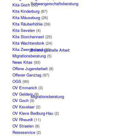
Schwangerschaftsberatung
Kita Goch
(55)
Kita Kinderburg
(87)
Kita Mäuseburg
(26)
Kita Räuberhöhle
(39)
Kita Sevelen
(4)
Kita Storchennest
(25)
Kita Wachtendonk
(24)
Kita Zwergenland
(39)
Beratungsstelle Arbeit
Migrationsberatung
(5)
News Kitas
(93)
Offene Jugendarbeit
(8)
Offener Ganztag
(97)
OGS
(90)
OV Emmerich
(3)
OV Geldern
(9)
Migrationsberatung
OV Goch
(9)
OV Kevelaer
(2)
OV Kleve Bedburg-Hau
(2)
OV Rheurdt
(11)
OV Straelen
(8)
Reiseservice
(2)