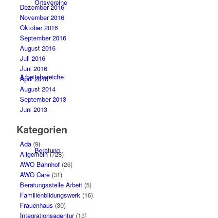
Ortsvereine
Dezember 2016
November 2016
Oktober 2016
September 2016
August 2016
Juli 2016
Juni 2016
Arbeitsbereiche
April 2016
August 2014
September 2013
Juni 2013
Kategorien
Ada
(9)
Beratung
Allgemein
(728)
AWO Bahnhof
(26)
AWO Care
(31)
Beratungsstelle Arbeit
(5)
Familienbildungswerk
(16)
Frauenhaus
(30)
Integrationsagentur
(13)