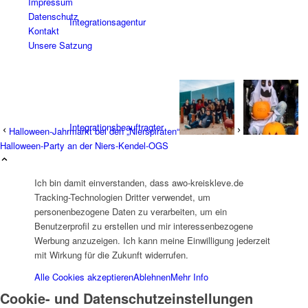
Impressum
Datenschutz
Integrationsagentur
Kontakt
Unsere Satzung
Integrationsbeauftragter
Halloween-Jahrmarkt bei den „Nierspiraten“
Halloween-Party an der Niers-Kendel-OGS
Ich bin damit einverstanden, dass awo-kreiskleve.de
Tracking-Technologien Dritter verwendet, um
personenbezogene Daten zu verarbeiten, um ein
Benutzerprofil zu erstellen und mir interessenbezogene
Familienbildungswerk (FBW)
Werbung anzuzeigen. Ich kann meine Einwilligung jederzeit
mit Wirkung für die Zukunft widerrufen.
Alle Cookies akzeptieren
Ablehnen
Mehr Info
Cookie- und Datenschutzeinstellungen