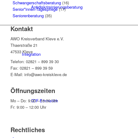
Schwangerschaftsberatung
(16)
Antidiskriminierungsberatung
Senior*innen-Tagespflege
(17)
Seniorenberatung
(35)
Kontakt
AWO Kreisverband Kleve e.V.
Thaerstraße 21
47533 Kleve
Integration
Telefon: 02821 – 899 39 30
Fax: 02821 – 899 39 59
E-Mail: info@awo-kreiskleve.de
Öffnungszeiten
IZIF-Emmerich
Mo – Do: 9:00 – 16:00 Uhr
Fr: 9:00 – 12:00 Uhr
Rechtliches